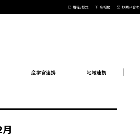
規程/様式
広報物
お問い合わ
進
産学官連携
地域連携
2月