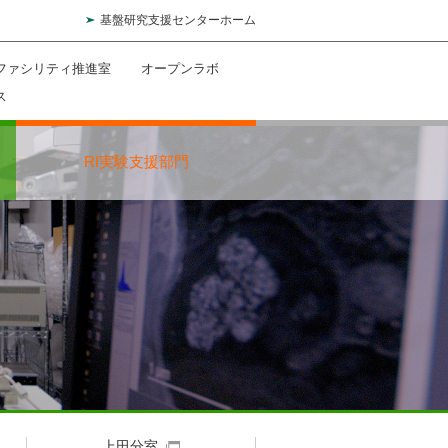
基盤研究支援センターホーム
ファシリティ推進室
オープンラボ
ス
RI実験支援部門
上田分室