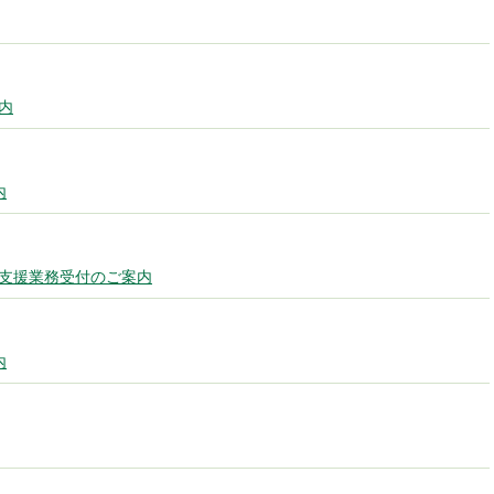
内
内
究支援業務受付のご案内
内