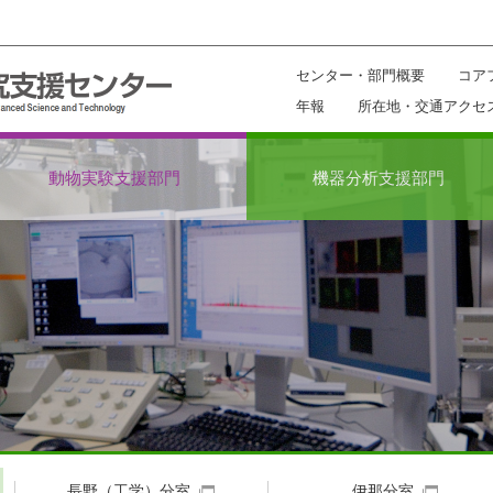
センター・部門概要
コア
年報
所在地・交通アクセ
動物実験支援部門
機器分析支援部門
長野（工学）分室
伊那分室