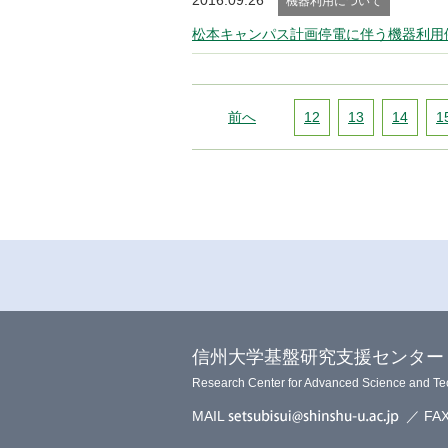
2016.09.26
機器利用について
松本キャンパス計画停電に伴う機器利用
前へ
12
13
14
1
信州大学基盤研究支援センター
Research Center for Advanced Science and T
MAIL
／ FAX