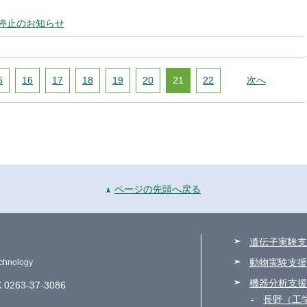
停止のお知らせ
5
16
17
18
19
20
21
22
次へ
ページの先頭へ戻る
遺伝子実験支
動物実験支援
echnology
機器分析支援
 0263-37-3086
長野（工