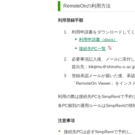
RemoteOnの利用方法
利用登録手順
利用申請書をダウンロードしてく
利用申請書（docs）
接続先PC一覧
必要事項記入後、メールに添付し
提出先：kikijimu＠shinshu-
登録承認メールが届いた後、承認
「RemoteOn Viewer」をイ
利用の際は接続先PCをSimpRentで
各PC個別の運用ルールはSimpRentの
注意事項
接続先PCは必ずSimpRentで予約