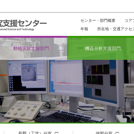
センター・部門概要
コア
年報
所在地・交通アクセ
動物実験支援部門
機器分析支援部門
長野（工学）分室
伊那分室