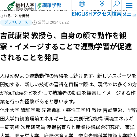
ホーム
お知らせ
吉武康栄 教授ら、自身の顔で動作を観察・イメージすることで運動学習が促進
ENGLISH
アクセス
検索
されることを発見
公開日
2024.02.22
プレスリリース
吉武康栄 教授ら、自身の顔で動作を観
察・イメージすることで運動学習が促進
されることを発見
人は幼児より運動動作の習得をし続けます。新しいスポーツを
開始する、新しい技術の習得を目指す際は、現代では多くの方
がYouTubeなどを介して熟練者の動画を観察しイメージする作
業を行った経験があると思います。
信州大学 繊維学部 先進繊維・感性工学科 教授 吉武康栄、早稲
田大学持続的環境エネルギー社会共創研究機構 環境エネルギ
ー研究所 次席研究員 渡邊裕宣らと産業技術総合研究所、東洋
大学、順天堂大学、鹿屋体育大学、奈良先端科学技術大学院大