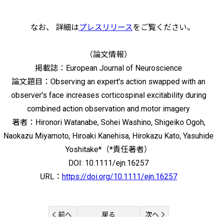
なお、 詳細は
プレスリリース
をご覧ください。
（論文情報）
掲載誌：European Journal of Neuroscience
論文題目：Observing an expert's action swapped with an
observer's face increases corticospinal excitability during
combined action observation and motor imagery
著者：Hironori Watanabe, Sohei Washino, Shigeiko Ogoh,
Naokazu Miyamoto, Hiroaki Kanehisa, Hirokazu Kato, Yasuhide
Yoshitake*（*責任著者）
DOI: 10.1111/ejn.16257
URL：
https://doi.org/10.1111/ejn.16257
前へ
戻る
次へ