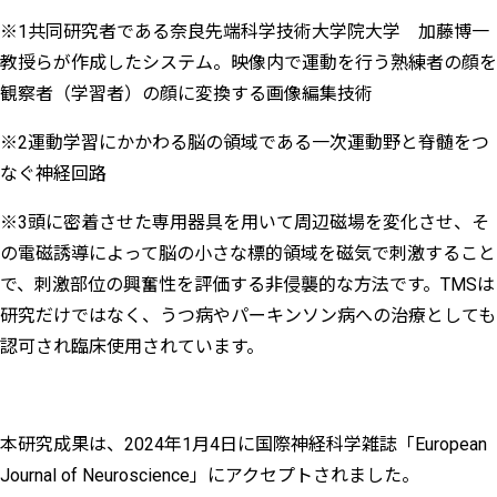
※1共同研究者である奈良先端科学技術大学院大学 加藤博一
教授らが作成したシステム。映像内で運動を行う熟練者の顔を
観察者（学習者）の顔に変換する画像編集技術
※2運動学習にかかわる脳の領域である一次運動野と脊髄をつ
なぐ神経回路
※3頭に密着させた専用器具を用いて周辺磁場を変化させ、そ
の電磁誘導によって脳の小さな標的領域を磁気で刺激すること
で、刺激部位の興奮性を評価する非侵襲的な方法です。TMSは
研究だけではなく、うつ病やパーキンソン病への治療としても
認可され臨床使用されています。
本研究成果は、2024年1月4日に国際神経科学雑誌「European
Journal of Neuroscience」にアクセプトされました。