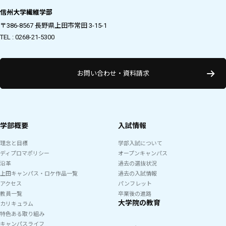
信州大学繊維学部
〒386-8567 長野県上田市常田 3-15-1
TEL : 0268-21-5300
お問い合わせ・資料請求
学部概要
入試情報
理念と目標
学部入試について
ディプロマポリシー
オープンキャンパス
沿革
過去の選抜状況
上田キャンパス・ロケ作品一覧
過去の入試情報
アクセス
パンフレット
教員一覧
卒業後の進路
大学院の教育
カリキュラム
特色ある取り組み
キャンパスライフ