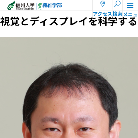
ホーム
教員一覧
水科 晴樹
アクセス
検索
視覚とディスプレイを科学する