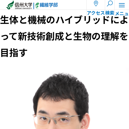
ホーム
教員一覧
照月 大悟
アクセス
検索
生体と機械のハイブリッドによ
って新技術創成と生物の理解を
目指す