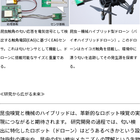
昆虫触角の匂い応答を電気信号として検
昆虫－機械ハイブリッド型ドローン（バ
出する触角電図(EAG)に基づくEAGセン
イオハイブリッドドローン）。このドロ
サ。これは匂いセンサとして機能し、ド
ーンはカイコガ触角を搭載し、環境中に
ローンに搭載可能なサイズと重量であ
漂う匂いを追跡してその発生源を探索す
る。
る。
≪研究から広がる未来≫
昆虫嗅覚と機械のハイブリッドは、革新的なロボット嗅覚の実
現につながると期待されます。 研究開発の過程では、匂い検
出に特化したロボット（ドローン）はどうあるべきかという設
計指針の導出や、昆虫の匂い検出メカニズムの理解という生物