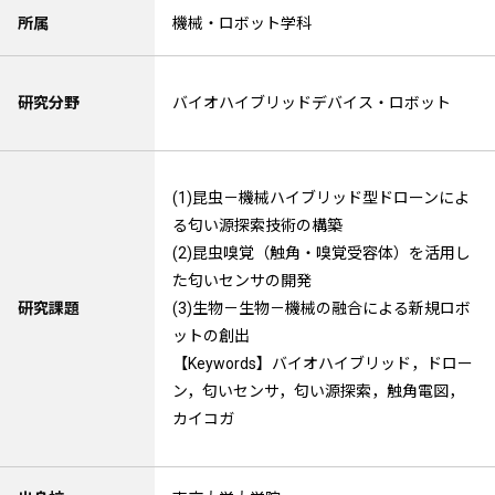
所属
機械・ロボット学科
研究分野
バイオハイブリッドデバイス・ロボット
(1)昆虫－機械ハイブリッド型ドローンによ
る匂い源探索技術の構築
(2)昆虫嗅覚（触角・嗅覚受容体）を活用し
た匂いセンサの開発
研究課題
(3)生物－生物－機械の融合による新規ロボ
ットの創出
【Keywords】バイオハイブリッド，ドロー
ン，匂いセンサ，匂い源探索，触角電図，
カイコガ