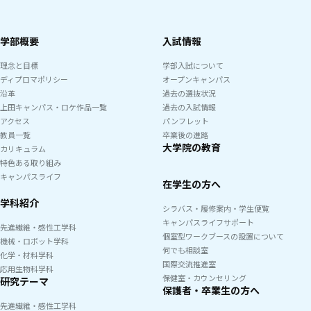
学部概要
入試情報
理念と目標
学部入試について
ディプロマポリシー
オープンキャンパス
沿革
過去の選抜状況
上田キャンパス・ロケ作品一覧
過去の入試情報
アクセス
パンフレット
教員一覧
卒業後の進路
大学院の教育
カリキュラム
特色ある取り組み
キャンパスライフ
在学生の方へ
学科紹介
シラバス・履修案内・学生便覧
キャンパスライフサポート
先進繊維・感性工学科
個室型ワークブースの設置について
機械・ロボット学科
何でも相談室
化学・材料学科
国際交流推進室
応用生物科学科
保健室・カウンセリング
研究テーマ
保護者・卒業生の方へ
先進繊維・感性工学科