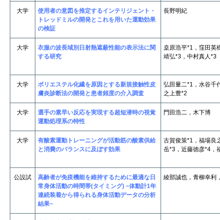
大学
使用者の意図を推定するインテリジェント・
長野明紀
トレッドミルの開発とこれを用いた運動効果
の検証
大学
衣服の波長域別日射熱遮蔽性能の表示法に関
桒原浩平*1，窪田英
する研究
靖弘*3，中村真人*3
大学
ポリエステル化繊を原因とする新規接触性皮
弘田量二*1，水谷千
膚炎診断法の開発と患者頻度の介入調査
之上豊*2
大学
選手の素早い反応を実現する超短潜時の視覚
門田浩二，木下博
運動処理系の特性
大学
有酸素運動トレーニングが活動筋の酸素供給
古賀俊策*1，福場良
と消費のバランスに及ぼす効果
岳*3，近藤徳彦*4，
公設試
高齢者が免疫機能を維持するために最適な日
綾部誠也，青柳幸利
常身体活動の時間帯(タイミング) ~体動計1年
連続装着から得られる身体活動データの分析
結果~