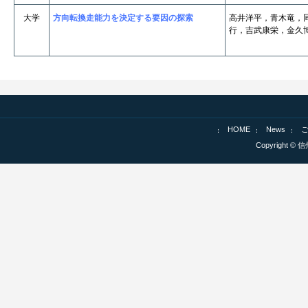
大学
方向転換走能力を決定する要因の探索
高井洋平，青木竜，
行，吉武康栄，金久
HOME
News
Copyright © 