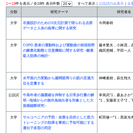
1〜18
件を表示／全18件 表示件数
すべて表示｜
公設試のみ表示
｜
企
分類
研究テーマ
研究者名
大学
衣服設計のための3次元計測で得られる点群
今岡春樹
データと人体の曲率に関する研究
大学
COPD 患者の運動時および運動後の前頭前野
藤本繁夫，小林茂，
の酸素化動態と注意機能に関する研究 −酸素
織田恵輔，平田一人
吸入効果の検討−
大学
水平面の力変動から膝関節周りの筋の至適方
神﨑素樹，萩生翔大
位を定量する
公設試
中高年者の脳萎縮を抑制する日常歩行量の解
幸篤武*1，森あさか
明 ~地域からの無作為抽出者を対象とした大
*1，安藤富士子*2，
規模縦断研究~
大学
サルコペニアの予防・改善を目的とした筋力
町田修一*1，黒坂光寿
トレーニングの効果を事前に予知可能にする
遺伝子多型の同定