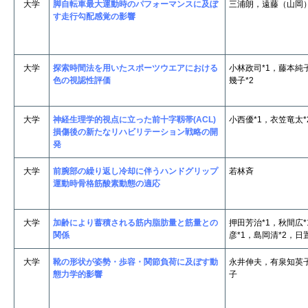
大学
脚自転車最大運動時のパフォーマンスに及ぼ
三浦朗，遠藤（山岡
す走行勾配感覚の影響
大学
探索時間法を用いたスポーツウエアにおける
小林政司*1，藤本純
色の視認性評価
幾子*2
大学
神経生理学的視点に立った前十字靱帯(ACL)
小西優*1，衣笠竜太*
損傷後の新たなリハビリテーション戦略の開
発
大学
前腕部の繰り返し冷却に伴うハンドグリップ
若林斉
運動時骨格筋酸素動態の適応
大学
加齢により蓄積される筋内脂肪量と筋量との
押田芳治*1，秋間広
関係
彦*1，島岡清*2，日
大学
靴の形状が姿勢・歩容・関節負荷に及ぼす動
永井伸夫，有泉知英
態力学的影響
子