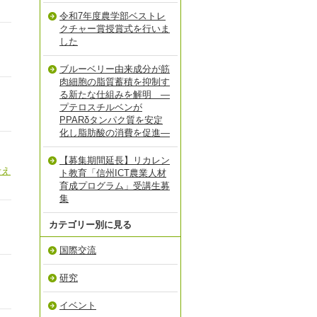
令和7年度農学部ベストレ
クチャー賞授賞式を行いま
した
ブルーベリー由来成分が筋
肉細胞の脂質蓄積を抑制す
る新たな仕組みを解明 ―
プテロスチルベンが
PPARδタンパク質を安定
化し脂肪酸の消費を促進―
【募集期間延長】リカレン
考え
ト教育「信州ICT農業人材
育成プログラム」受講生募
集
カテゴリー別に見る
国際交流
研究
イベント