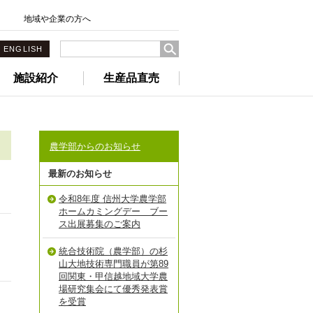
地域や企業の方へ
ENGLISH
施設紹介
生産品直売
農学部からのお知らせ
最新のお知らせ
令和8年度 信州大学農学部
ホームカミングデー ブー
ス出展募集のご案内
統合技術院（農学部）の杉
山大地技術専門職員が第89
回関東・甲信越地域大学農
場研究集会にて優秀発表賞
を受賞