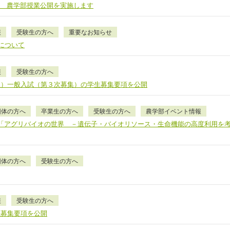
金） 農学部授業公開を実施します
報
受験生の方へ
重要なお知らせ
について
報
受験生の方へ
程）一般入試（第３次募集）の学生募集要項を公開
団体の方へ
卒業生の方へ
受験生の方へ
農学部イベント情報
 「アグリバイオの世界 －遺伝子・バイオリソース・生命機能の高度利用を
団体の方へ
受験生の方へ
報
受験生の方へ
生募集要項を公開