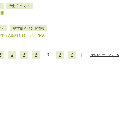
報
受験生の方へ
公開
方へ
農学部イベント情報
に伴う入試説明会」のご案内
3
4
5
6
7
8
9
次のページへ »