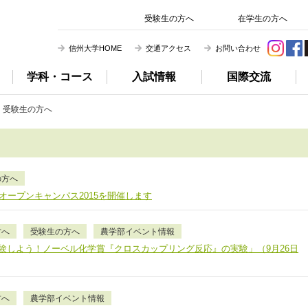
信州大学 農学部
受験生の方へ
在学生の方へ
信州大学HOME
交通アクセス
お問い合わせ
学科・コース
入試情報
国際交流
受験生の方へ
の方へ
オープンキャンパス2015を開催します
方へ
受験生の方へ
農学部イベント情報
験しよう！ノーベル化学賞『クロスカップリング反応』の実験」（9月26日
方へ
農学部イベント情報