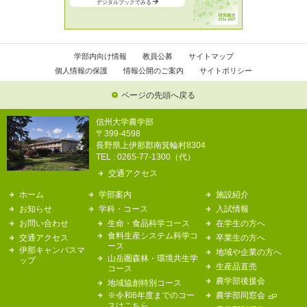
デジタルブックでみる
学部内向け情報
教員公募
サイトマップ
個人情報の保護
情報公開のご案内
サイトポリシー
ページの先頭へ戻る
信州大学農学部
〒399-4598
長野県上伊那郡南箕輪村8304
TEL : 0265-77-1300（代）
交通アクセス
ホーム
学部案内
施設紹介
お知らせ
学科・コース
入試情報
お問い合わせ
生命・食品科学コース
在学生の方へ
食料生産システム科学コ
交通アクセス
卒業生の方へ
ース
伊那キャンパスマ
地域や企業の方へ
山岳圏森林・環境共生学
ップ
生産品直売
コース
農学部後援会
地域協創特別コース
※令和6年度までのコー
農学部同窓会
スはこちら