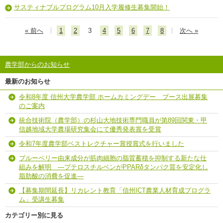
サスティナブルプログラム10月入学履修生募集開始！
« 前へ
1
2
3
4
5
6
7
8
次へ »
農学部からのお知らせ
最新のお知らせ
令和8年度 信州大学農学部 ホームカミングデー ブース出展募集
のご案内
統合技術院（農学部）の杉山大地技術専門職員が第89回関東・甲
信越地域大学農場研究集会にて優秀発表賞を受賞
令和7年度農学部ベストレクチャー賞授賞式を行いました
ブルーベリー由来成分が筋肉細胞の脂質蓄積を抑制する新たな仕
組みを解明 ―プテロスチルベンがPPARδタンパク質を安定化し
脂肪酸の消費を促進―
【募集期間延長】リカレント教育「信州ICT農業人材育成プログラ
ム」受講生募集
カテゴリー別に見る