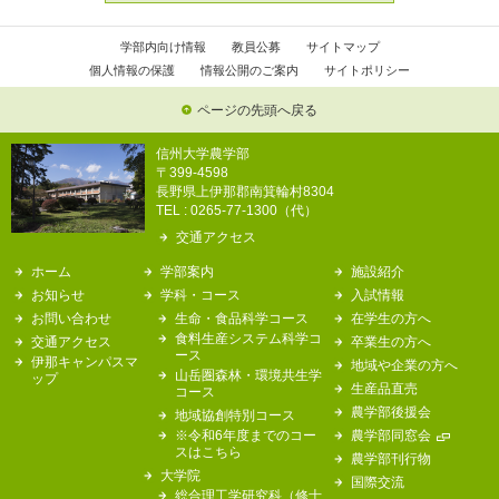
学部内向け情報
教員公募
サイトマップ
個人情報の保護
情報公開のご案内
サイトポリシー
ページの先頭へ戻る
信州大学農学部
〒399-4598
長野県上伊那郡南箕輪村8304
TEL : 0265-77-1300（代）
交通アクセス
ホーム
学部案内
施設紹介
お知らせ
学科・コース
入試情報
お問い合わせ
生命・食品科学コース
在学生の方へ
食料生産システム科学コ
交通アクセス
卒業生の方へ
ース
伊那キャンパスマ
地域や企業の方へ
山岳圏森林・環境共生学
ップ
生産品直売
コース
農学部後援会
地域協創特別コース
※令和6年度までのコー
農学部同窓会
スはこちら
農学部刊行物
大学院
国際交流
総合理工学研究科（修士