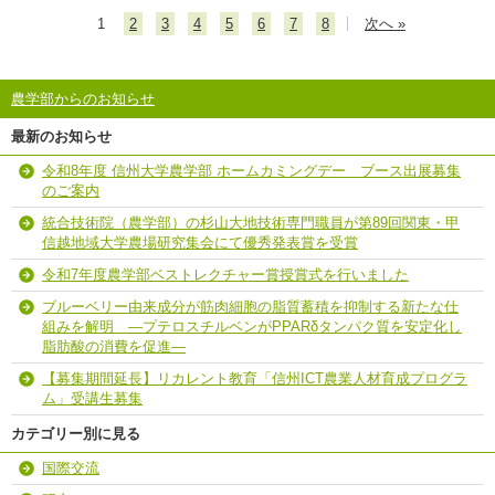
1
2
3
4
5
6
7
8
次へ »
農学部からのお知らせ
最新のお知らせ
令和8年度 信州大学農学部 ホームカミングデー ブース出展募集
のご案内
統合技術院（農学部）の杉山大地技術専門職員が第89回関東・甲
信越地域大学農場研究集会にて優秀発表賞を受賞
令和7年度農学部ベストレクチャー賞授賞式を行いました
ブルーベリー由来成分が筋肉細胞の脂質蓄積を抑制する新たな仕
組みを解明 ―プテロスチルベンがPPARδタンパク質を安定化し
脂肪酸の消費を促進―
【募集期間延長】リカレント教育「信州ICT農業人材育成プログラ
ム」受講生募集
カテゴリー別に見る
国際交流