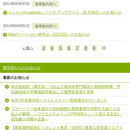
2011年05月07日
在学生の方へ
らくらくe-Learningシリーズ アップデート（IE 9 対応）のお知らせ
2011年04月01日
在学生の方へ
Webサーバーの一時停止（4月23日）のお知らせ
« 前へ
3
4
5
6
7
8
9
10
農学部からのお知らせ
最新のお知らせ
統合技術院（農学部）の杉山大地技術専門職員が第89回関東・甲
信越地域大学農場研究集会にて優秀発表賞を受賞
令和7年度農学部ベストレクチャー賞授賞式を行いました
ブルーベリー由来成分が筋肉細胞の脂質蓄積を抑制する新たな仕
組みを解明 ―プテロスチルベンがPPARδタンパク質を安定化し
脂肪酸の消費を促進―
【募集期間延長】リカレント教育「信州ICT農業人材育成プログラ