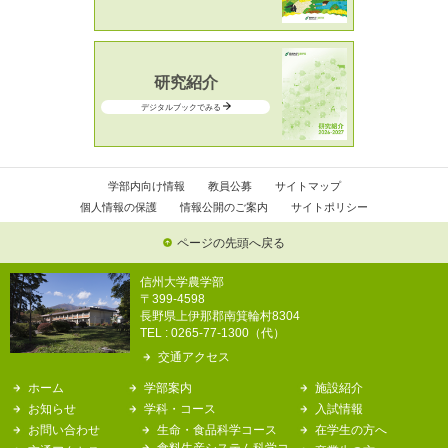
研究紹介
デジタルブックでみる
学部内向け情報
教員公募
サイトマップ
個人情報の保護
情報公開のご案内
サイトポリシー
ページの先頭へ戻る
信州大学農学部
〒399-4598
長野県上伊那郡南箕輪村8304
TEL : 0265-77-1300（代）
交通アクセス
ホーム
学部案内
施設紹介
お知らせ
学科・コース
入試情報
お問い合わせ
生命・食品科学コース
在学生の方へ
食料生産システム科学コ