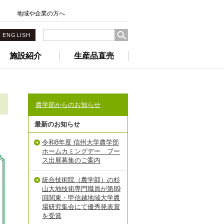
地域や企業の方へ
ENGLISH
施設紹介
生産品直売
農学部からのお知らせ
最新のお知らせ
令和8年度 信州大学農学部
ホームカミングデー ブー
ス出展募集のご案内
統合技術院（農学部）の杉
山大地技術専門職員が第89
回関東・甲信越地域大学農
場研究集会にて優秀発表賞
を受賞