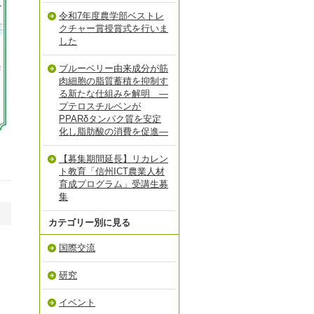
令和7年度農学部ベストレ
クチャー賞授賞式を行いま
した
ブルーベリー由来成分が筋
肉細胞の脂質蓄積を抑制す
る新たな仕組みを解明 ―
プテロスチルベンが
PPARδタンパク質を安定
化し脂肪酸の消費を促進―
【募集期間延長】リカレン
ト教育「信州ICT農業人材
育成プログラム」受講生募
集
カテゴリー別に見る
国際交流
研究
イベント