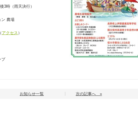
午後3時（雨天決行）
ン 農場
（
アクセス
）
ープ
お知らせ一覧
次の記事へ »