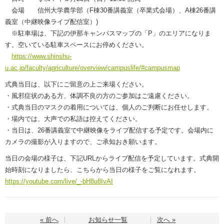
会場 信州大学農学部（F棟30番講義室（卒業式会場）、A棟26番講
義室（中継映像ライブ配信室）)
※駐車場は、下記の伊那キャンパスマップの「P」のエリアになりま
す。空いている駐車スペースにお停めください。
https://www.shinshu-
u.ac.jp/faculty/agriculture/overview/campuslife/#campusmap
式典当日は、以下にご留意の上ご来場ください。
・風邪症状のある方、体調不良の方のご参加はご遠慮ください。
・式典当日のマスクの着用については、個人のご判断にお任せします。
・場内では、大声での私語は控えてください。
・当日は、26番講義室で中継映像をライブ配信する予定です。会場内に
カメラの撮影が入りますので、ご承知おき願います。
当日の会場の様子は、下記URLからライブ配信を予定しています。式典開
始時刻になりましたら、こちらから当日の様子をご覧になれます。
https://youtube.com/live/_-bH8u8IvAI
« 前へ
お知らせ一覧
次へ »