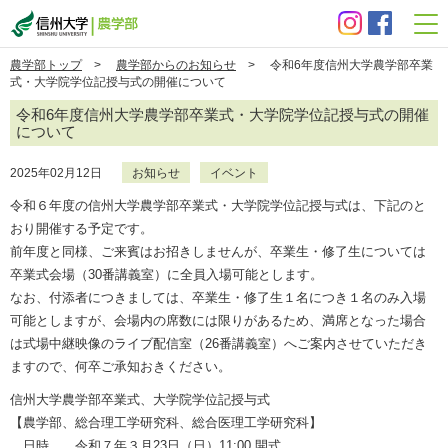
信州大学 農学部
農学部トップ
>
農学部からのお知らせ
> 令和6年度信州大学農学部卒業
式・大学院学位記授与式の開催について
令和6年度信州大学農学部卒業式・大学院学位記授与式の開催
について
2025年02月12日
お知らせ
イベント
令和６年度の信州大学農学部卒業式・大学院学位記授与式は、下記のと
おり開催する予定です。
前年度と同様、ご来賓はお招きしませんが、卒業生・修了生については
卒業式会場（30番講義室）に全員入場可能とします。
なお、付添者につきましては、卒業生・修了生１名につき１名のみ入場
可能としますが、会場内の席数には限りがあるため、満席となった場合
は式場中継映像のライブ配信室（26番講義室）へご案内させていただき
ますので、何卒ご承知おきください。
信州大学農学部卒業式、大学院学位記授与式
【農学部、総合理工学研究科、総合医理工学研究科】
日時 令和７年３月23日（日）11:00 開式