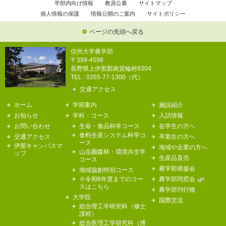
学部内向け情報
教員公募
サイトマップ
個人情報の保護
情報公開のご案内
サイトポリシー
ページの先頭へ戻る
信州大学農学部
〒399-4598
長野県上伊那郡南箕輪村8304
TEL : 0265-77-1300（代）
交通アクセス
ホーム
学部案内
施設紹介
お知らせ
学科・コース
入試情報
お問い合わせ
生命・食品科学コース
在学生の方へ
食料生産システム科学コ
交通アクセス
卒業生の方へ
ース
伊那キャンパスマ
地域や企業の方へ
山岳圏森林・環境共生学
ップ
生産品直売
コース
農学部後援会
地域協創特別コース
※令和6年度までのコー
農学部同窓会
スはこちら
農学部刊行物
大学院
国際交流
総合理工学研究科（修士
課程）
総合医理工学研究科（博