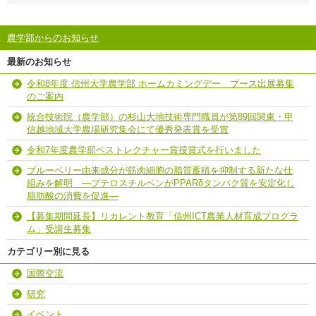
農学部からのお知らせ
最新のお知らせ
令和8年度 信州大学農学部 ホームカミングデー ブース出展募集
のご案内
統合技術院（農学部）の杉山大地技術専門職員が第89回関東・甲
信越地域大学農場研究集会にて優秀発表賞を受賞
令和7年度農学部ベストレクチャー賞授賞式を行いました
ブルーベリー由来成分が筋肉細胞の脂質蓄積を抑制する新たな仕
組みを解明 ―プテロスチルベンがPPARδタンパク質を安定化し
脂肪酸の消費を促進―
【募集期間延長】リカレント教育「信州ICT農業人材育成プログラ
ム」受講生募集
カテゴリー別に見る
国際交流
研究
イベント