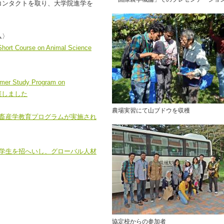
ンタクトを取り、大学院進学を
ム〉
ourse on Animal Science
udy Program on
nを開催しました
農場実習にて山ブドウを収穫
ス畜産学教育プログラムが実施され
留学生を招へいし、グローバル人材
協定校からの参加者