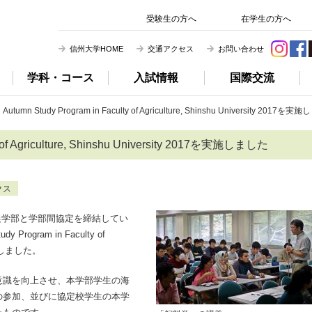
信州大学 農学部
受験生の方へ
在学生の方へ
信州大学HOME
交通アクセス
お問い合わせ
学科・コース
入試情報
国際交流
tumn Study Program in Faculty of Agriculture, Shinshu University 2017を
y of Agriculture, Shinshu University 2017を実施しました
クス
、農学部と学部間協定を締結してい
ogram in Faculty of
7を実施しました。
識を向上させ、本学部学生の海
の参加、並びに協定校学生の本学