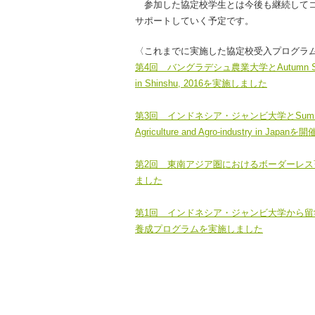
参加した協定校学生とは今後も継続してコ
サポートしていく予定です。
〈これまでに実施した協定校受入プログラ
第4回 バングラデシュ農業大学とAutumn Short C
in Shinshu, 2016を実施しました
第3回 インドネシア・ジャンビ大学とSummer St
Agriculture and Agro-industry in Japa
第2回 東南アジア圏におけるボーダーレ
ました
第1回 インドネシア・ジャンビ大学から
養成プログラムを実施しました