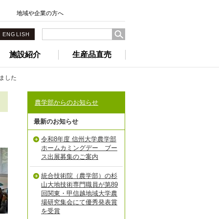
地域や企業の方へ
ENGLISH
施設紹介
生産品直売
実施しました
農学部からのお知らせ
最新のお知らせ
令和8年度 信州大学農学部
ホームカミングデー ブー
ス出展募集のご案内
統合技術院（農学部）の杉
山大地技術専門職員が第89
回関東・甲信越地域大学農
場研究集会にて優秀発表賞
を受賞