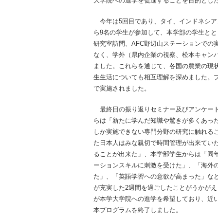
大学院への進学を促進することを目的とし
今年は5回目であり、タイ、インドネシア
ら9名の学生が参加して、本学部の学生と
研究室訪問、AFC野辺山ステーションでの実習、E
なく、学外（県内企業の視察、松本キャン
ました。これらを通じて、各国の農業の現
生生活についても相互理解を深めました。
で実施されました。
最終日の振り返りセミナー及びアンケート
らは「新たに学んだ知識や驚きが多くあっ
しか実施できない専門分野の研究に触れる
た日本人はみな親切で時間管理が出来てい
ることが出来た」、本学部学生からは「同
ーションスキルに刺激を受けた」、「海外
た」、「英語学習への意欲が高まった」な
が充実した2週間を過ごしたことがうかが
が本学大学院への進学を希望しており、近
本プログラムを終了しました。