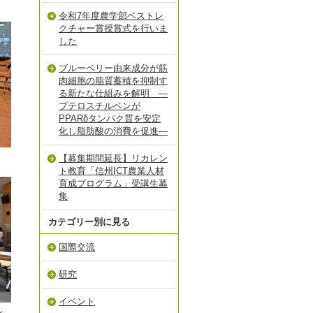
令和7年度農学部ベストレ
クチャー賞授賞式を行いま
した
ブルーベリー由来成分が筋
肉細胞の脂質蓄積を抑制す
る新たな仕組みを解明 ―
プテロスチルベンが
PPARδタンパク質を安定
化し脂肪酸の消費を促進―
【募集期間延長】リカレン
ト教育「信州ICT農業人材
育成プログラム」受講生募
集
カテゴリー別に見る
国際交流
研究
イベント
ン