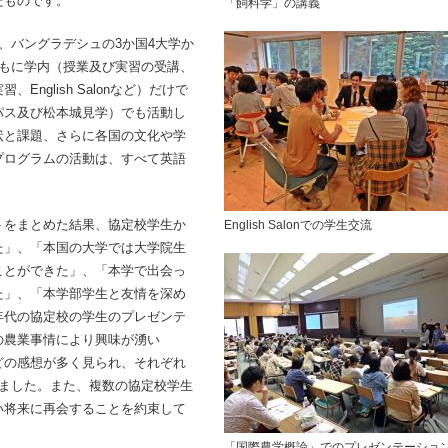
たものです。
「飼料学」の講義
、バングラデシュの3か国4大学か
ともに学内（授業及び実習の受講、
nglish Salonなど）だけで
パス及び松本城見学）でも活動し
状と課題、さらに各国の文化や学
プログラムの活動は、すべて英語
をまとめた結果、協定校学生か
English Salonでの学生交流
た」、「本国の大学では大学院生
ことができた」、「本学で出会っ
た」、「本学部学生と友情を深め
年代の協定校の学生のプレゼンテ
の農業事情により興味が湧い
どの感想が多く見られ、それぞれ
えました。また、複数の協定校学生
い将来に再会することを約束して
「国際農学概論」でのプレゼンテーショ