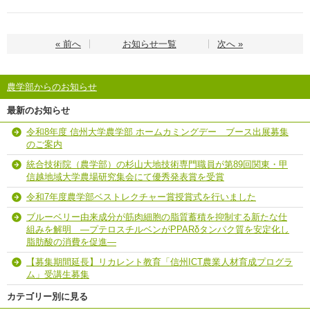
« 前へ
お知らせ一覧
次へ »
農学部からのお知らせ
最新のお知らせ
令和8年度 信州大学農学部 ホームカミングデー ブース出展募集
のご案内
統合技術院（農学部）の杉山大地技術専門職員が第89回関東・甲
信越地域大学農場研究集会にて優秀発表賞を受賞
令和7年度農学部ベストレクチャー賞授賞式を行いました
ブルーベリー由来成分が筋肉細胞の脂質蓄積を抑制する新たな仕
組みを解明 ―プテロスチルベンがPPARδタンパク質を安定化し
脂肪酸の消費を促進―
【募集期間延長】リカレント教育「信州ICT農業人材育成プログラ
ム」受講生募集
カテゴリー別に見る