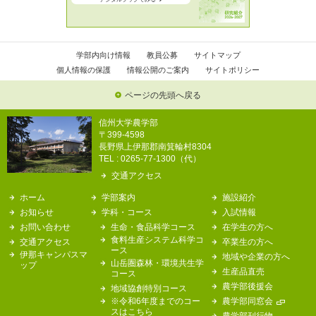
学部内向け情報
教員公募
サイトマップ
個人情報の保護
情報公開のご案内
サイトポリシー
ページの先頭へ戻る
信州大学農学部
〒399-4598
長野県上伊那郡南箕輪村8304
TEL : 0265-77-1300（代）
交通アクセス
ホーム
学部案内
施設紹介
お知らせ
学科・コース
入試情報
お問い合わせ
生命・食品科学コース
在学生の方へ
食料生産システム科学コ
交通アクセス
卒業生の方へ
ース
伊那キャンパスマ
地域や企業の方へ
山岳圏森林・環境共生学
ップ
生産品直売
コース
農学部後援会
地域協創特別コース
※令和6年度までのコー
農学部同窓会
スはこちら
農学部刊行物