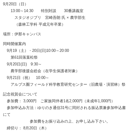
9月20日（日）
13:00～14:30 特別対談 30番講義室
スタジオジブリ 宮崎吾朗 氏 × 農学部生
（森林工学科 平成元年卒業）
場所：伊那キャンパス
同時開催案内
9月19（土）・20日(日)10:00～20:00
第61回落葉松祭
9月20日(日) 9:30～
農学部後援会総会（在学生保護者対象）
9月21日（祝） 10:00～
アルプス圏フィールド科学教育研究センター（旧農場・演習林）祭
記念祝賀会について
参加費： 3,000円 ご家族同伴者1名2,000円（未成年1,000円）
参加申込み方法：ゆりのき通信31号に同封される振込票兼参加申込書
にて
参加費をお振り込みの上、お申し込み下さい。
締切り： 8月20日（木）