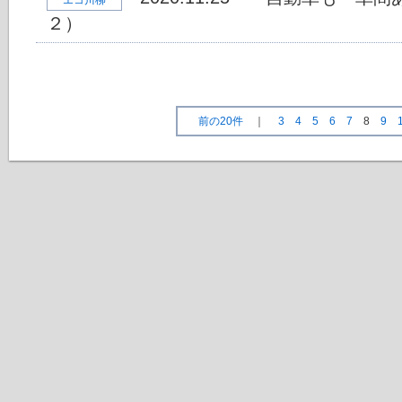
エコ川柳
２）
前の20件
｜
3
4
5
6
7
8
9