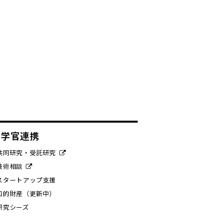
産学官連携
共同研究・受託研究
技術相談
スタートアップ支援
知的財産（更新中）
研究シーズ