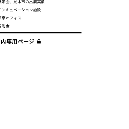
展示会、見本市の出展実績
インキュベーション施設
東京オフィス
寄附金
学内専用ページ