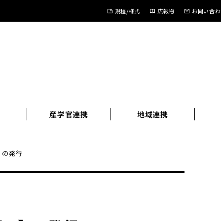
規程/様式
広報物
お問い合わ
進
産学官連携
地域連携
.3】の発行