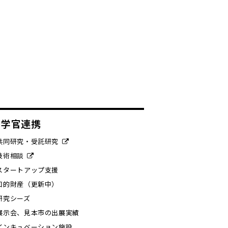
産学官連携
共同研究・受託研究
技術相談
スタートアップ支援
知的財産（更新中）
研究シーズ
展示会、見本市の出展実績
インキュベーション施設