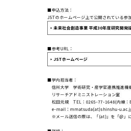
■申込方法：
JSTのホームページ上で公開されている参
未来社会創造事業 平成30年度研究開発
■参考URL：
JSTホームページ
■学内担当者：
信州大学 学術研究・産学官連携推進機
リサーチアドミニストレーション室
松田元規 TEL：0265-77-1648(内線：85
e-mail：mmatsuda(at)shinshu-u.ac.j
※メール送信の際は、「(at)」を「@」
■詳細：