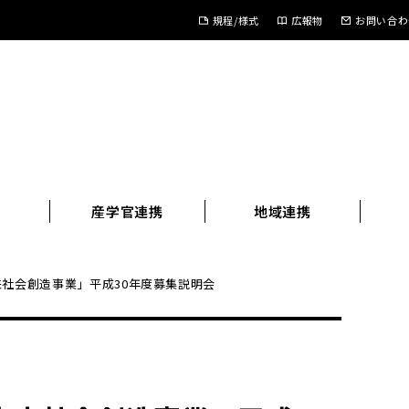
規程/様式
広報物
お問い合わ
進
産学官連携
地域連携
来社会創造事業」平成30年度募集説明会