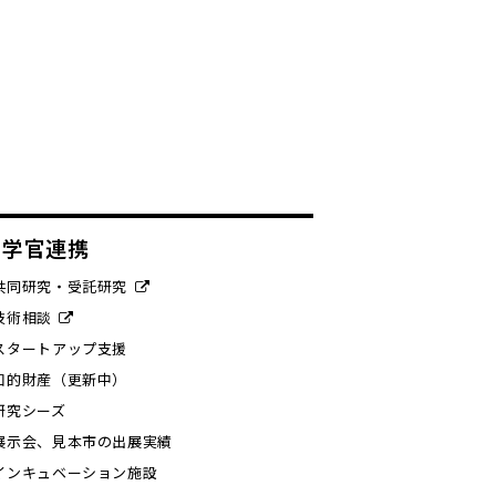
産学官連携
共同研究・受託研究
技術相談
スタートアップ支援
知的財産（更新中）
研究シーズ
展示会、見本市の出展実績
インキュベーション施設