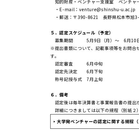
知的財産・ベンチャー支援室 ベンチャ
・E-mail：venture@shinshu-u.ac.jp
・郵送：〒390-8621 長野県松本市旭3
５．認定スケジュール（予定）
募集期間 5月9日（月）～ 6月10
※提出書類について、記載事項等をお問合
す。
認定審査 6月中旬
認定先決定 6月下旬
称号記授与式 7月上旬
６．備考
認定後は毎年決算書と事業報告書の提出
詳細につきましては以下の規程（別紙２
大学発ベンチャーの認定に関する規程（