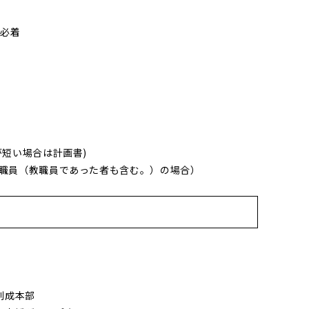
）必着
が短い場合は計画書)
教職員（教職員であった者も含む。）の場合）
創成本部