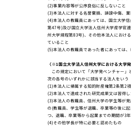
(2)事業内容等が公序良俗に反しないこと
(3)本法人に対する名誉棄損、誹謗中傷、
(4)本法人の教職員にあっては、国立大学
第47号)及び国立大学法人信州大学産学官
州大学規程第83号)、その他本法人におけ
ていること
(5)本法人の教職員であった者にあっては
〈※1国立大学法人信州大学における大学
この規定において「大学発ベンチャー」と
次の各号のいずれかに該当する法人をいう
(1)本法人に帰属する知的財産権第2条第
(2)本法人で達成された研究成果又は習得
(3)本法人の教職員、信州大学の学生等が
の(教職員、学生等が退職、卒業等の後に
つ、退職、卒業等から起業までの期間が3年
(4)その他学長が特に必要と認めたもの