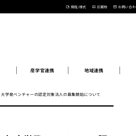
規程/様式
広報物
お問い合わ
進
産学官連携
地域連携
度 大学発ベンチャーの認定対象法人の募集開始について