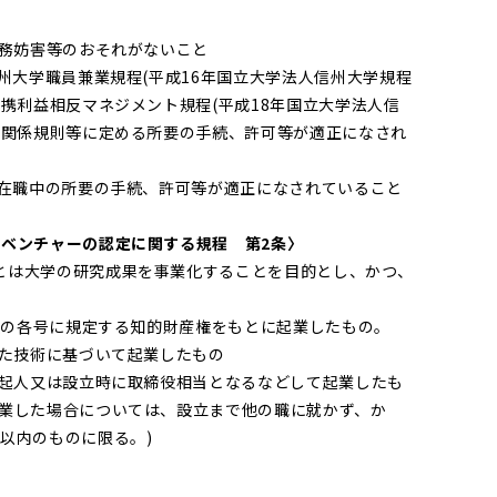
業務妨害等のおそれがないこと
信州大学職員兼業規程(平成16年国立大学法人信州大学規程
連携利益相反マネジメント規程(平成18年国立大学法人信
る関係規則等に定める所要の手続、許可等が適正になされ
、在職中の所要の手続、許可等が適正になされていること
発ベンチャーの認定に関する規程 第2条〉
は大学の研究成果を事業化することを目的とし、かつ、
2項の各号に規定する知的財産権をもとに起業したもの。
した技術に基づいて起業したもの
発起人又は設立時に取締役相当となるなどして起業したも
起業した場合については、設立まで他の職に就かず、か
以内のものに限る。)