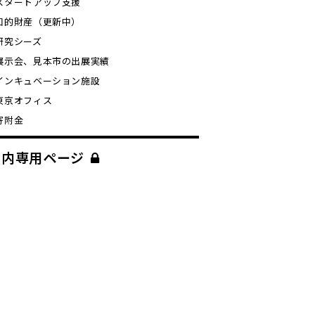
スタートアップ支援
知的財産（更新中）
研究シーズ
展示会、見本市の出展実績
インキュベーション施設
東京オフィス
寄附金
学内専用ページ