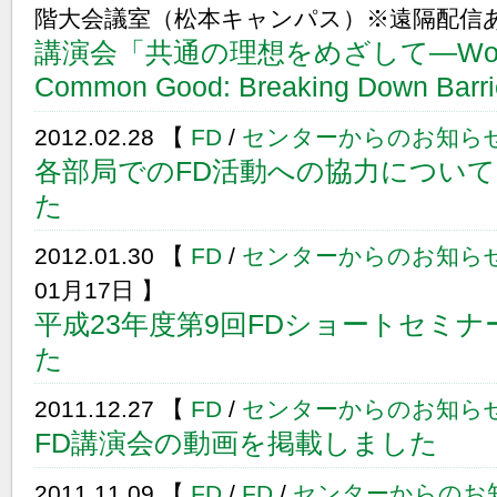
階大会議室（松本キャンパス）※遠隔配信あ
講演会「共通の理想をめざして―Working
Common Good: Breaking Down 
2012.02.28 【
FD
/
センターからのお知ら
各部局でのFD活動への協力につい
た
2012.01.30 【
FD
/
センターからのお知ら
01月17日 】
平成23年度第9回FDショートセミ
た
2011.12.27 【
FD
/
センターからのお知ら
FD講演会の動画を掲載しました
2011.11.09 【
FD
/
FD
/
センターからのお