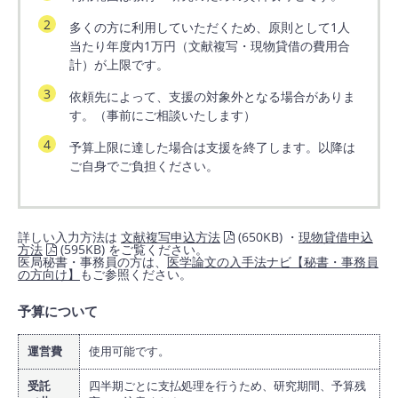
多くの方に利用していただくため、原則として1人
当たり年度内1万円（文献複写・現物貸借の費用合
計）が上限です。
依頼先によって、支援の対象外となる場合がありま
す。（事前にご相談いたします）
予算上限に達した場合は支援を終了します。以降は
ご自身でご負担ください。
詳しい入力方法は
文献複写申込方法
(650KB) ・
現物貸借申込
方法
(595KB) をご覧ください。
医局秘書・事務員の方は、
医学論文の入手法ナビ【秘書・事務員
の方向け】
もご参照ください。
予算について
運営費
使用可能です。
受託
四半期ごとに支払処理を行うため、研究期間、予算残