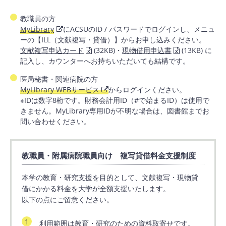
教職員の方
MyLibrary
にACSUのID / パスワードでログインし、メニュ
ーの【ILL（文献複写・貸借）】からお申し込みください。
文献複写申込カード
(32KB)・
現物借用申込書
(13KB) に
記入し、カウンターへお持ちいただいても結構です。
医局秘書・関連病院の方
MyLibrary WEBサービス
からログインください。
※IDは数字8桁です。財務会計用ID（#で始まるID）は使用で
きません。MyLibrary専用IDが不明な場合は、図書館までお
問い合わせください。
教職員・附属病院職員向け 複写貸借料金支援制度
本学の教育・研究支援を目的として、文献複写・現物貸
借にかかる料金を大学が全額支援いたします。
以下の点にご留意ください。
利用範囲は教育・研究のための資料取寄せです。