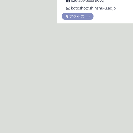
026-269-5088 (FAX)
kotosho@shinshu-u.ac.jp
アクセス