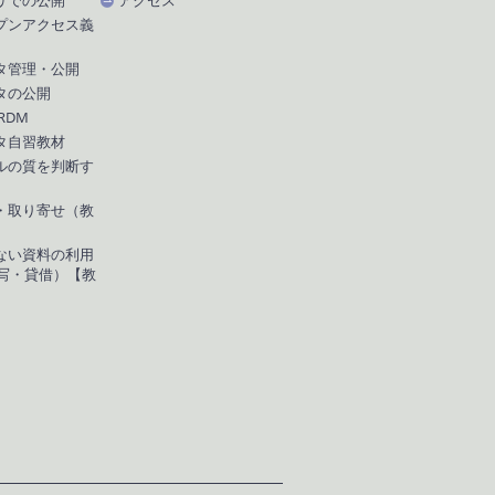
リでの公開
アクセス
プンアクセス義
タ管理・公開
タの公開
 RDM
タ自習教材
ルの質を判断す
・取り寄せ（教
ない資料の利用
複写・貸借）【教