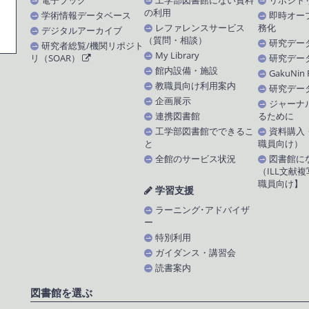
電子ブック
工学部図書館にない資料
リポジト
の利用
学術情報データベース
即時オー
レファレンスサービス
務化
デジタルアーカイブ
（質問・相談）
研究デー
研究者総覧/機関リポジト
My Library
リ（SOAR）
研究デー
館内設備・施設
GakuNin
教職員向け利用案内
研究デー
企画展示
ジャーナ
連携図書館
るために
工学部図書館でできるこ
資料購入
と
職員向け）
全館のサービス状況
図書館に
（ILL文献
職員向け】
学習支援
ラーニング･アドバイザ
ー
特別利用
ガイダンス・講習会
読書案内
図書館を選ぶ