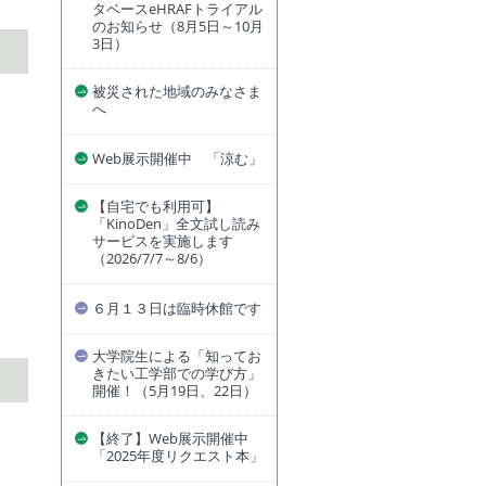
タベースeHRAFトライアル
のお知らせ（8月5日～10月
3日）
被災された地域のみなさま
へ
Web展示開催中 「涼む」
【自宅でも利用可】
「KinoDen」全文試し読み
サービスを実施します
（2026/7/7～8/6）
６月１３日は臨時休館です
大学院生による「知ってお
きたい工学部での学び方」
開催！（5月19日、22日）
【終了】Web展示開催中
「2025年度リクエスト本」