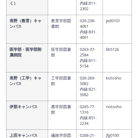
く）
内線:811-
2302
長野（教育）キャ
教育学部図
026-238-
jed0101
ンパス
書館
4061
内線:831-
4061
医学部・医学部附
医学部図書
0263-37-
lib5126
属病院
館
2584
内線:811-
5154
長野（工学）キャ
工学部図書
026-269-
kotosho
ンパス
館
5082
内線:821-
5082
伊那キャンパス
農学部図書
0265-77-
notosho
館
1316
内線:851-
2234
上田キャンパス
繊維学部図
0268-21-
jfg0100