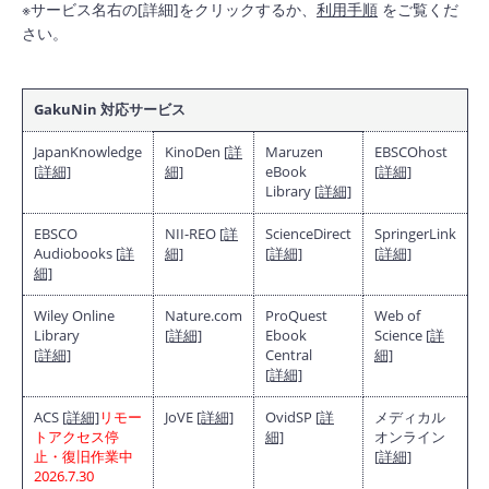
※サービス名右の[詳細]をクリックするか、
利用手順
をご覧くだ
さい。
GakuNin 対応サービス
JapanKnowledge
KinoDen
[詳
Maruzen
EBSCOhost
[詳細]
細]
eBook
[詳細]
Library
[詳細]
EBSCO
NII-REO
[詳
ScienceDirect
SpringerLink
Audiobooks
[詳
細]
[詳細]
[詳細]
細]
Wiley Online
Nature.com
ProQuest
Web of
Library
[詳細]
Ebook
Science
[詳
[詳細]
Central
細]
[詳細]
ACS
[詳細]
リモー
JoVE
[詳細]
OvidSP
[詳
メディカル
トアクセス停
細]
オンライン
止・復旧作業中
[詳細]
2026.7.30