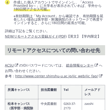
作成した個人アカウントでサインインし、「Access
Provided by～」に大学名が表示されていれば、学外から
180日間アクセス可能。
※有効期限は「My Account」から確認でき、有効期限を延
長したい場合は医学部・附属病院のネットワークで再度サ
インインすると、さらに180日間の延長が可能。
詳細は下記をご覧ください。
NEJMリモートアクセス登録ガイド(PDF)
【英文】【学内限定】
リモートアクセスについての問い合わせ先
ACSU
のID/パスワードについては、
総合情報センター
へ
お問い合わせください。
参考：
http://www.center.shinshu-u.ac.jp/iic_web/iic_faq/
所属キャンパス
担当図書館
Tel
メールアド
レス
松本キャンパス
中央図書館
0263-37-
zasshi
（医学部・病院除
2173