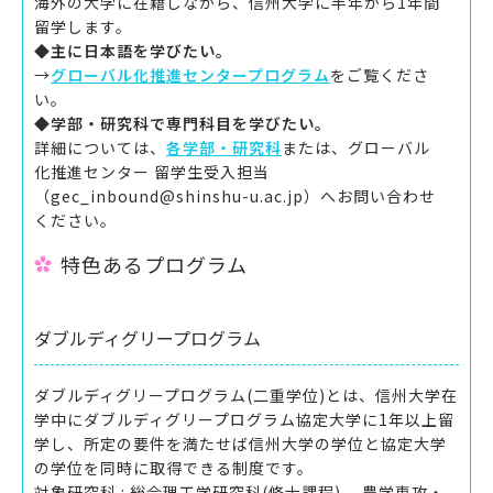
海外の⼤学に在籍しながら、信州⼤学に半年から1年間
留学します。
◆主に⽇本語を学びたい。
→
グローバル化推進センタープログラム
をご覧くださ
い。
◆学部・研究科で専⾨科⽬を学びたい。
詳細については、
各学部・研究科
または、グローバル
化推進センター 留学生受入担当
（gec_inbound@shinshu-u.ac.jp）へお問い合わせ
ください。
特色あるプログラム
ダブルディグリープログラム
ダブルディグリープログラム(二重学位)とは、信州大学在
学中にダブルディグリープログラム協定大学に1年以上留
学し、所定の要件を満たせば信州大学の学位と協定大学
の学位を同時に取得できる制度です。
対象研究科 : 総合理工学研究科(修士課程) 農学専攻・