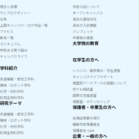
理念と目標
学部入試について
ディプロマポリシー
オープンキャンパス
沿革
過去の選抜状況
上田キャンパス・ロケ作品一覧
過去の入試情報
アクセス
パンフレット
教員一覧
卒業後の進路
大学院の教育
カリキュラム
特色ある取り組み
キャンパスライフ
在学生の方へ
学科紹介
シラバス・履修案内・学生便覧
キャンパスライフサポート
先進繊維・感性工学科
個室型ワークブースの設置について
機械・ロボット学科
何でも相談室
化学・材料学科
国際交流推進室
応用生物科学科
保健室・カウンセリング
研究テーマ
保護者・卒業生の方へ
先進繊維・感性工学科
各種証明書の発行
機械・ロボット学科
繊維学部保護者会
化学・材料学科
保護者会 Q&A
応用生物科学科
企業・一般の方へ