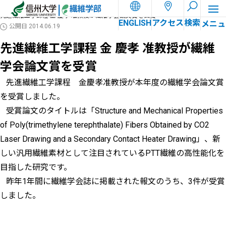
ホーム
お知らせ
先進繊維工学課程 金 慶孝 准教授が繊維学会論文賞を受賞
ENGLISH
アクセス
検索
公開日
2014.06.19
先進繊維工学課程 金 慶孝 准教授が繊維
学会論文賞を受賞
先進繊維工学課程 金慶孝准教授が本年度の繊維学会論文賞
を受賞しました。
受賞論文のタイトルは「Structure and Mechanical Properties
of Poly(trimethylene terephthalate) Fibers Obtained by CO2
Laser Drawing and a Secondary Contact Heater Drawing」、新
しい汎用繊維素材として注目されているPTT繊維の高性能化を
目指した研究です。
昨年1年間に繊維学会誌に掲載された報文のうち、3件が受賞
しました。