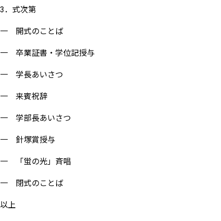
3．式次第
一 開式のことば
一 卒業証書・学位記授与
一 学長あいさつ
一 来賓祝辞
一 学部長あいさつ
一 針塚賞授与
一 「蛍の光」斉唱
一 閉式のことば
以上