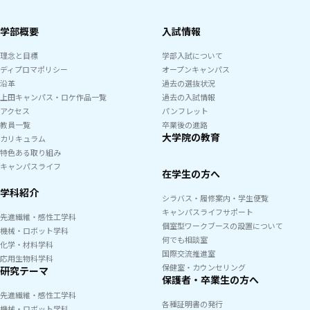
学部概要
入試情報
理念と目標
学部入試について
ディプロマポリシー
オープンキャンパス
沿革
過去の選抜状況
上田キャンパス・ロケ作品一覧
過去の入試情報
アクセス
パンフレット
教員一覧
卒業後の進路
大学院の教育
カリキュラム
特色ある取り組み
キャンパスライフ
在学生の方へ
学科紹介
シラバス・履修案内・学生便覧
キャンパスライフサポート
先進繊維・感性工学科
個室型ワークブースの設置について
機械・ロボット学科
何でも相談室
化学・材料学科
国際交流推進室
応用生物科学科
保健室・カウンセリング
研究テーマ
保護者・卒業生の方へ
先進繊維・感性工学科
各種証明書の発行
機械・ロボット学科