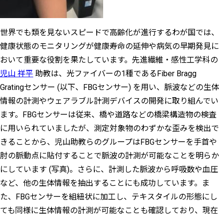
世界でも類を見ないスピードで高齢化が進行するわが国では、
健康状態のモニタリングが健康寿命の延伸や病気の早期発見に
おいて重要な役割を果たしています。先進繊維・感性工学科の
児山 祥平
助教は、光ファイバーの1種であるFiber Bragg
Gratingセンサー (以下、FBGセンサー) を用い、脈波などの生体
情報の計測やウェアラブル計測デバイスの開発に取り組んでい
ます。FBGセンサーは従来、橋や道路などの橋梁構造物の検査
に用いられていましたが、測定対象物のわずかな歪みを検出で
きることから、児山助教らのグループはFBGセンサーを手首や
肘の脈動点に貼付することで脈波の計測が可能なことを明らか
にしています (写真)。さらに、計測した脈波から呼吸数や血圧
など、他の生体情報を抽出することにも成功しています。ま
た、FBGセンサーを組紐状に加工し、テキスタイルの形態にし
ても同様に生体情報の計測が可能なことも確認しており、現在