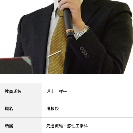
教員氏名
児山 祥平
職名
准教授
所属
先進繊維・感性工学科