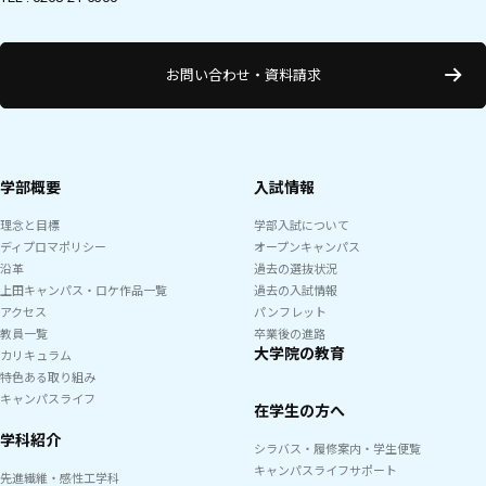
お問い合わせ・資料請求
学部概要
入試情報
理念と目標
学部入試について
ディプロマポリシー
オープンキャンパス
沿革
過去の選抜状況
上田キャンパス・ロケ作品一覧
過去の入試情報
アクセス
パンフレット
教員一覧
卒業後の進路
大学院の教育
カリキュラム
特色ある取り組み
キャンパスライフ
在学生の方へ
学科紹介
シラバス・履修案内・学生便覧
キャンパスライフサポート
先進繊維・感性工学科