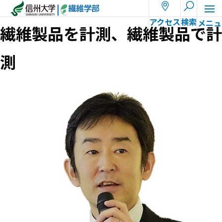
ホーム
教員一覧
児山 祥平
アクセス
検索
繊維製品を計測、繊維製品で計
測