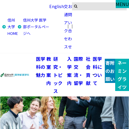
Global
MENU
English
交
お
トピックス
通
問
信州
信州大学 医学
ア
い
トップ
国際交流・留学
トピックス
学生派遣
大学
部ポータルペー
ク
合
HOME
ジへ
学生派遣 一覧
セ
わ
ス
せ
医学
教
研
入
国際
社
医学
寄附
ネー
科の
室
究・
学
交
会
科に
のお
ミン
魅力
案
トピ
案
流・
貢
つい
願い
グラ
内
ック
内
留学
献
て
イツ
ス