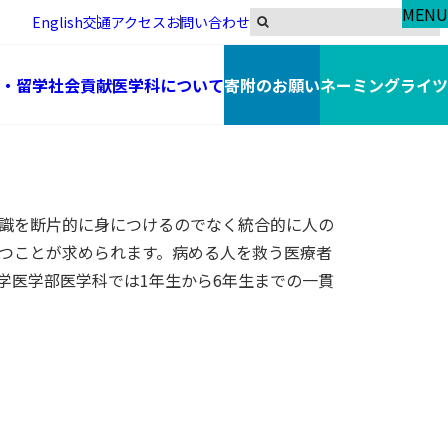
MENU
English
交通アクセス
お問い合わせ
・留学
社会貢献
医学科について
寄附のお願い
ネーミングライツ
識を断片的に身につけるのでなく統合的に人の
つことが求められます。病める人を救う医療者
学医学部医学科では1年生から6年生までの一貫