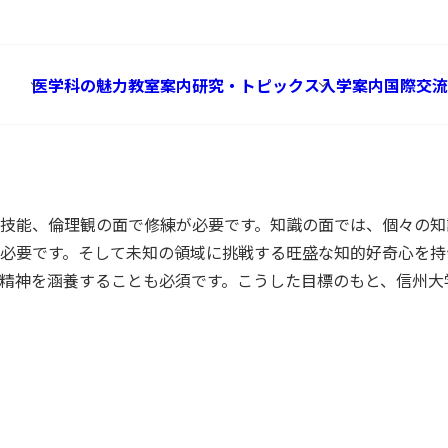
About
カリキュラム案内
医学科の魅力
教室案内
研究・トピックス
入学案内
国際交流
技能、倫理観の面で修練が必要です。知識の面では、個々の知
必要です。そして未知の領域に挑戦する旺盛な知的好奇心を持
精神を涵養することも必須です。こうした目標のもと、信州大