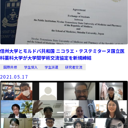
信州大学とモルドバ共和国 ニコラエ・テステミターヌ国立医
科薬科大学が大学間学術交流協定を新規締結
国際共修
学生受入
学生派遣
研究者交流
2021.05.17