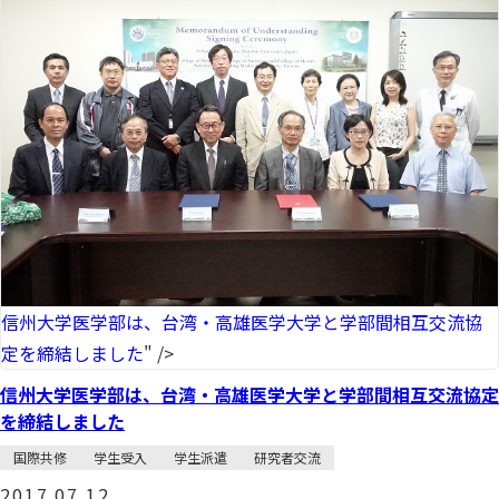
信州大学医学部は、台湾・高雄医学大学と学部間相互交流協
定を締結しました
" />
信州大学医学部は、台湾・高雄医学大学と学部間相互交流協定
を締結しました
国際共修
学生受入
学生派遣
研究者交流
2017.07.12