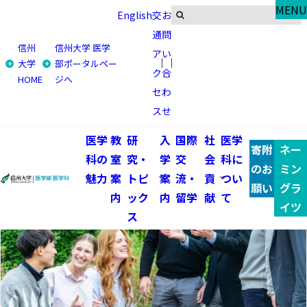
Global
MENU
English
交
お
トピックス
通
問
信州
信州大学 医学
ア
い
トップ
国際交流・留学
トピックス
学生受入
大学
部ポータルペー
ク
合
HOME
ジへ
学生受入 一覧
セ
わ
ス
せ
医学
教
研
入
国際
社
医学
寄附
ネー
科の
室
究・
学
交
会
科に
のお
ミン
魅力
案
トピ
案
流・
貢
つい
願い
グラ
内
ック
内
留学
献
て
イツ
ス