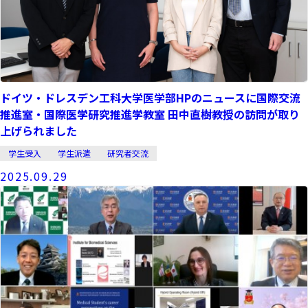
ドイツ・ドレスデン工科大学医学部HPのニュースに国際交流
推進室・国際医学研究推進学教室 田中直樹教授の訪問が取り
上げられました
学生受入
学生派遣
研究者交流
2025.09.29