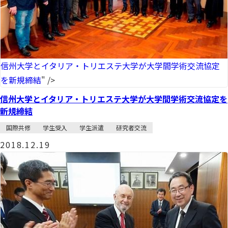
信州大学とイタリア・トリエステ大学が大学間学術交流協定
を新規締結
" />
信州大学とイタリア・トリエステ大学が大学間学術交流協定を
新規締結
国際共修
学生受入
学生派遣
研究者交流
2018.12.19