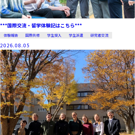
***国際交流・留学体験記はこちら***
体験報告
国際共修
学生受入
学生派遣
研究者交流
2026.08.05