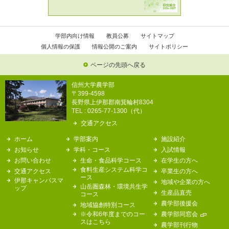
学部内向け情報
教員公募
サイトマップ
個人情報の保護
情報公開のご案内
サイトポリシー
ページの先頭へ戻る
信州大学農学部
〒399-4598
長野県上伊那郡南箕輪村8304
TEL : 0265-77-1300（代）
交通アクセス
ホーム
学部案内
施設紹介
お知らせ
学科・コース
入試情報
お問い合わせ
生命・食品科学コース
在学生の方へ
食料生産システム科学コ
交通アクセス
卒業生の方へ
ース
伊那キャンパスマ
地域や企業の方へ
山岳圏森林・環境共生学
ップ
生産品直売
コース
農学部後援会
地域協創特別コース
※令和6年度までのコー
農学部同窓会
スはこちら
農学部刊行物