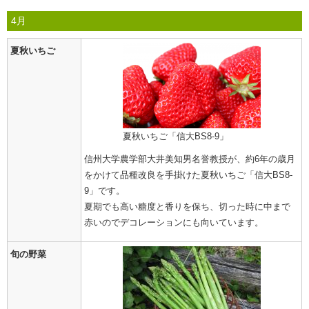
4月
夏秋いちご
夏秋いちご「信大BS8-9」
信州大学農学部大井美知男名誉教授が、約6年の歳月
をかけて品種改良を手掛けた夏秋いちご
「信大BS8-
9」
です。
夏期でも高い糖度と香りを保ち、切った時に中まで
赤いのでデコレーションにも向いています。
旬の野菜