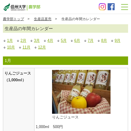
信州大学 農学部
農学部トップ
>
生産品直売
> 生産品の年間カレンダー
生産品の年間カレンダー
1月
2月
3月
4月
5月
6月
7月
8月
9月
10月
11月
12月
1月
りんごジュース
（1,000ml）
りんごジュース
1,000ml 500円