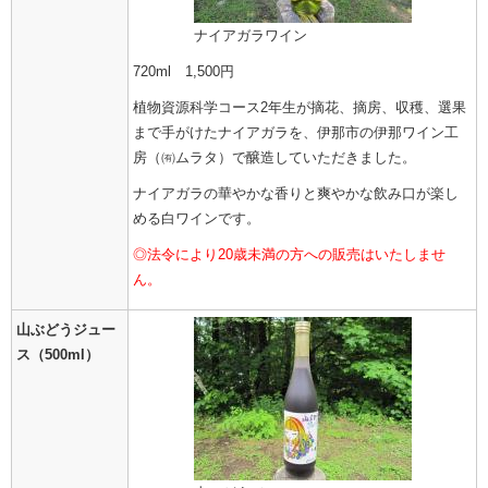
ナイアガラワイン
720ml 1,500円
植物資源科学コース2年生が摘花、摘房、収穫、選果
まで手がけたナイアガラを、伊那市の伊那ワイン工
房（㈲ムラタ）で醸造していただきました。
ナイアガラの華やかな香りと爽やかな飲み口が楽し
める白ワインです。
◎法令により20歳未満の方への販売はいたしませ
ん。
山ぶどうジュー
ス（500ml）