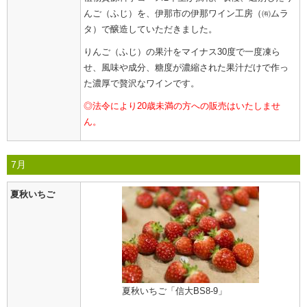
んご（ふじ）を、伊那市の伊那ワイン工房（㈲ムラ
タ）で醸造していただきました。
りんご（ふじ）の果汁をマイナス30度で一度凍ら
せ、風味や成分、糖度が濃縮された果汁だけで作っ
た濃厚で贅沢なワインです。
◎法令により20歳未満の方への販売はいたしませ
ん。
7月
夏秋いちご
夏秋いちご「信大BS8-9」