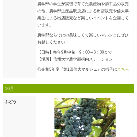
農学部の学生が実習で育てた農産物や加工品の販売
の他、農学部生産品取扱店による出店販売や信大卒
業生による出店販売など楽しいイベントを企画して
います。
農学部ならではの美味しくて楽しいマルシェにぜひ
お越しください！
【日時】毎年9月中旬 9：00～3：00まで
【場所】信州大学農学部構内ステーション
◎令和5年度『第1回信大マルシェ』の様子は
こちら
10月
ぶどう