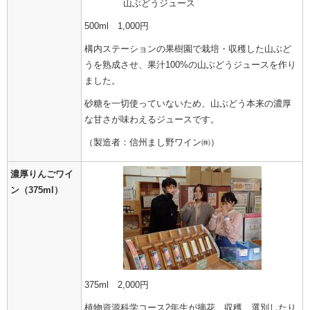
山ぶどうジュース
500ml 1,000円
構内ステーションの果樹園で栽培・収穫した山ぶど
うを熟成させ、果汁100%の山ぶどうジュースを作り
ました。
砂糖を一切使っていないため、山ぶどう本来の濃厚
な甘さが味わえるジュースです。
（製造者：信州まし野ワイン㈱）
濃厚りんごワイ
ン（375ml）
375ml 2,000円
植物資源科学コース2年生が摘花、収穫、選別したり