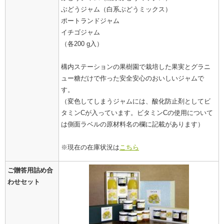
ぶどうジャム（白系ぶどうミックス）
ポートランドジャム
イチゴジャム
（各200 g入）
構内ステーションの果樹園で栽培した果実とグラニ
ュー糖だけで作った安全安心のおいしいジャムで
す。
（変色してしまうジャムには、酸化防止剤としてビ
タミンCが入っています。ビタミンCの使用について
は側面ラベルの原材料名の欄に記載があります）
※現在の在庫状況は
こちら
ご贈答用詰め合
わせセット