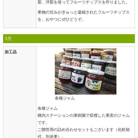
梨、洋梨を使ってフルーツチップスを作りました。
果物の甘みがぎゅっと凝縮されたフルーツチップス
を、おやつにぜひどうぞ。
3月
加工品
各種ジャム
各種ジャム
構内ステーションの果樹園で収穫した果実のジャム
です。
ご贈答用の詰め合わせセットもございます（化粧箱
代、別途要）。