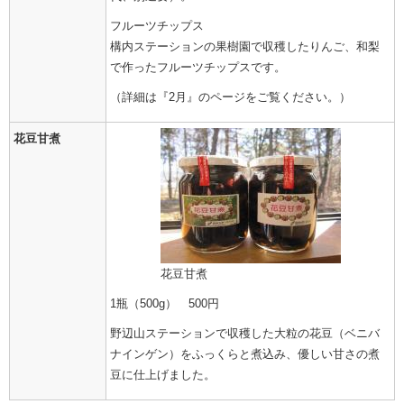
フルーツチップス
構内ステーションの果樹園で収穫したりんご、和梨
で作ったフルーツチップスです。
（詳細は『2月』のページをご覧ください。）
花豆甘煮
花豆甘煮
1瓶（500g） 500円
野辺山ステーションで収穫した大粒の花豆（ベニバ
ナインゲン）をふっくらと煮込み、優しい甘さの煮
豆に仕上げました。