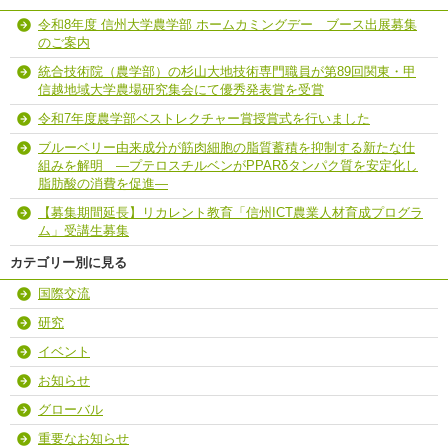
令和8年度 信州大学農学部 ホームカミングデー ブース出展募集
のご案内
統合技術院（農学部）の杉山大地技術専門職員が第89回関東・甲
信越地域大学農場研究集会にて優秀発表賞を受賞
令和7年度農学部ベストレクチャー賞授賞式を行いました
ブルーベリー由来成分が筋肉細胞の脂質蓄積を抑制する新たな仕
組みを解明 ―プテロスチルベンがPPARδタンパク質を安定化し
脂肪酸の消費を促進―
【募集期間延長】リカレント教育「信州ICT農業人材育成プログラ
ム」受講生募集
カテゴリー別に見る
国際交流
研究
イベント
お知らせ
グローバル
重要なお知らせ