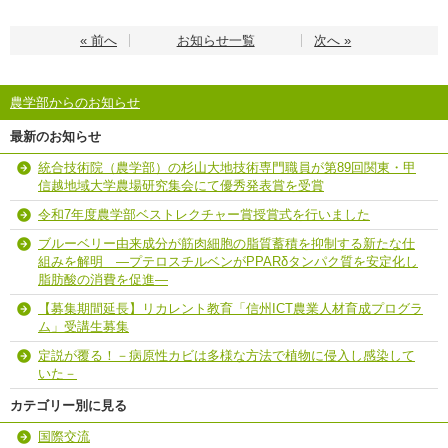
« 前へ
お知らせ一覧
次へ »
農学部からのお知らせ
最新のお知らせ
統合技術院（農学部）の杉山大地技術専門職員が第89回関東・甲
信越地域大学農場研究集会にて優秀発表賞を受賞
令和7年度農学部ベストレクチャー賞授賞式を行いました
ブルーベリー由来成分が筋肉細胞の脂質蓄積を抑制する新たな仕
組みを解明 ―プテロスチルベンがPPARδタンパク質を安定化し
脂肪酸の消費を促進―
【募集期間延長】リカレント教育「信州ICT農業人材育成プログラ
ム」受講生募集
定説が覆る！－病原性カビは多様な方法で植物に侵入し感染して
いた－
カテゴリー別に見る
国際交流