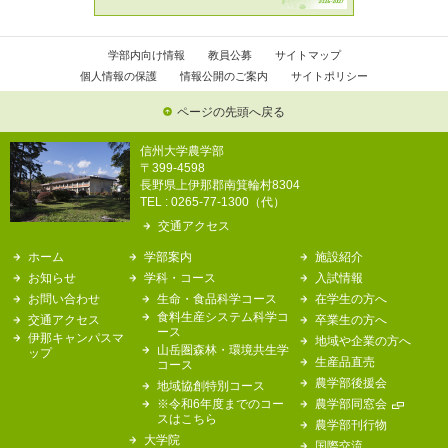
学部内向け情報
教員公募
サイトマップ
個人情報の保護
情報公開のご案内
サイトポリシー
ページの先頭へ戻る
信州大学農学部
〒399-4598
長野県上伊那郡南箕輪村8304
TEL : 0265-77-1300（代）
交通アクセス
ホーム
学部案内
施設紹介
お知らせ
学科・コース
入試情報
お問い合わせ
生命・食品科学コース
在学生の方へ
食料生産システム科学コ
交通アクセス
卒業生の方へ
ース
伊那キャンパスマ
地域や企業の方へ
山岳圏森林・環境共生学
ップ
生産品直売
コース
農学部後援会
地域協創特別コース
※令和6年度までのコー
農学部同窓会
スはこちら
農学部刊行物
大学院
国際交流