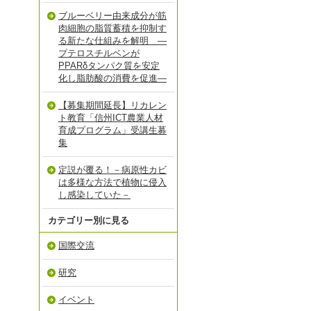
ブルーベリー由来成分が筋
肉細胞の脂質蓄積を抑制す
る新たな仕組みを解明 ―
プテロスチルベンが
PPARδタンパク質を安定
化し脂肪酸の消費を促進―
【募集期間延長】リカレン
ト教育「信州ICT農業人材
育成プログラム」受講生募
集
定説が覆る！－病原性カビ
は多様な方法で植物に侵入
し感染していた－
カテゴリー別に見る
国際交流
研究
イベント