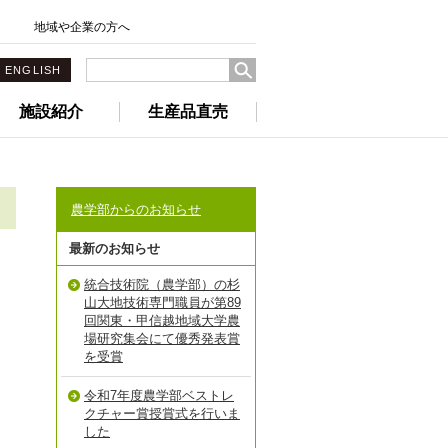
地域や企業の方へ
ENGLISH
施設紹介
生産品直売
農学部からのお知らせ
最新のお知らせ
統合技術院（農学部）の杉
山大地技術専門職員が第89
回関東・甲信越地域大学農
場研究集会にて優秀発表賞
を受賞
令和7年度農学部ベストレ
クチャー賞授賞式を行いま
した