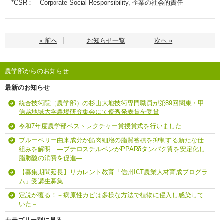
*CSR： Corporate Social Responsibility, 企業の社会的責任
« 前へ
お知らせ一覧
次へ »
農学部からのお知らせ
最新のお知らせ
統合技術院（農学部）の杉山大地技術専門職員が第89回関東・甲
信越地域大学農場研究集会にて優秀発表賞を受賞
令和7年度農学部ベストレクチャー賞授賞式を行いました
ブルーベリー由来成分が筋肉細胞の脂質蓄積を抑制する新たな仕
組みを解明 ―プテロスチルベンがPPARδタンパク質を安定化し
脂肪酸の消費を促進―
【募集期間延長】リカレント教育「信州ICT農業人材育成プログラ
ム」受講生募集
定説が覆る！－病原性カビは多様な方法で植物に侵入し感染して
いた－
カテゴリー別に見る