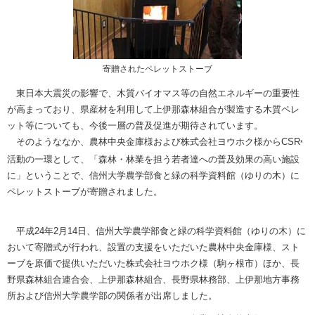
寄贈されたペレットストーブ
東日本大震災の影響で、木質バイオマス等の自然エネルギーの重要性
が高まっており、県産材を利用して上伊那森林組合が製造する木質ペレ
ット等についても、今後一層の普及促進が期待されています。
そのようななか、農林中央金庫様および株式会社ヨウホク様からCSR
*
活動の一環として、「森林・林業を担う若者達への普及効果の高い施設
に」ということで、信州大学農学部食と緑の科学資料館（ゆりの木）に
ペレットストーブが寄贈されました。
平成24年2月14日、信州大学農学部食と緑の科学資料館（ゆりの木）に
おいて寄贈式が行われ、設置の支援をいただいた農林中央金庫様、スト
ーブを原価で提供いただいた株式会社ヨウホク様（駒ヶ根市）ほか、長
野県森林組合連合会、上伊那森林組合、長野県林務部、上伊那地方事務
所および信州大学農学部の関係者が出席しました。