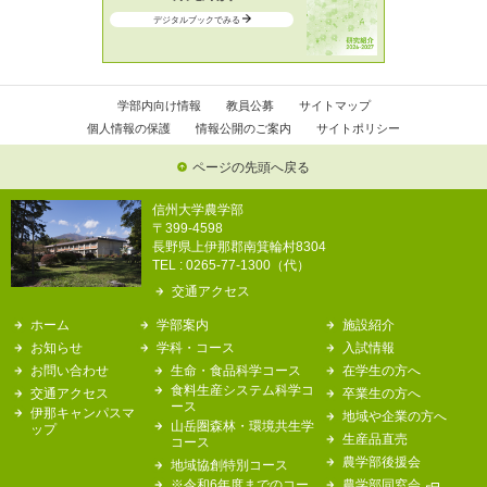
デジタルブックでみる
学部内向け情報
教員公募
サイトマップ
個人情報の保護
情報公開のご案内
サイトポリシー
ページの先頭へ戻る
信州大学農学部
〒399-4598
長野県上伊那郡南箕輪村8304
TEL : 0265-77-1300（代）
交通アクセス
ホーム
学部案内
施設紹介
お知らせ
学科・コース
入試情報
お問い合わせ
生命・食品科学コース
在学生の方へ
食料生産システム科学コ
交通アクセス
卒業生の方へ
ース
伊那キャンパスマ
地域や企業の方へ
山岳圏森林・環境共生学
ップ
生産品直売
コース
農学部後援会
地域協創特別コース
※令和6年度までのコー
農学部同窓会