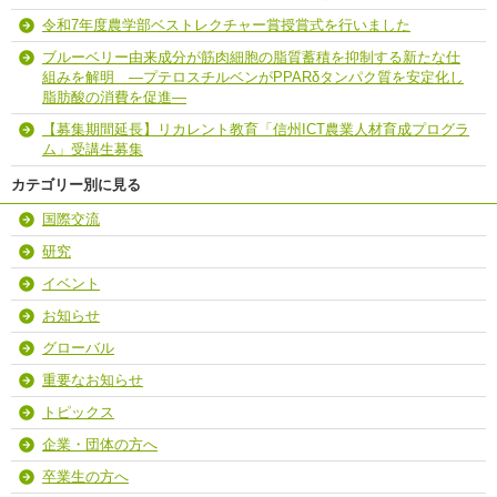
令和7年度農学部ベストレクチャー賞授賞式を行いました
ブルーベリー由来成分が筋肉細胞の脂質蓄積を抑制する新たな仕
組みを解明 ―プテロスチルベンがPPARδタンパク質を安定化し
脂肪酸の消費を促進―
【募集期間延長】リカレント教育「信州ICT農業人材育成プログラ
ム」受講生募集
カテゴリー別に見る
国際交流
研究
イベント
お知らせ
グローバル
重要なお知らせ
トピックス
企業・団体の方へ
卒業生の方へ