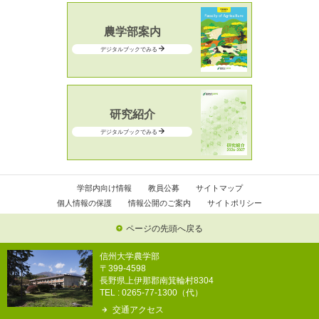
農学部案内
デジタルブックでみる
研究紹介
デジタルブックでみる
学部内向け情報
教員公募
サイトマップ
個人情報の保護
情報公開のご案内
サイトポリシー
ページの先頭へ戻る
信州大学農学部
〒399-4598
長野県上伊那郡南箕輪村8304
TEL : 0265-77-1300（代）
交通アクセス