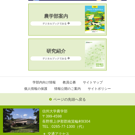
農学部案内
デジタルブックでみる
研究紹介
デジタルブックでみる
学部内向け情報
教員公募
サイトマップ
個人情報の保護
情報公開のご案内
サイトポリシー
ページの先頭へ戻る
信州大学農学部
〒399-4598
長野県上伊那郡南箕輪村8304
TEL : 0265-77-1300（代）
交通アクセス