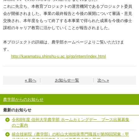
これに先立ち、本教育プロジェクトの運営機関であるプロジェクト委員
会が開催されました。事業の最終報告と今後の展開について審議・意見
交換され、本年度をもって終了する本事業で得られた成果を今後の修士
課程のキャリア教育に活かしていくことが報告されました。
本プロジェクトの詳細は、農学部ホームページよりご覧いただけま
す。
http://karamatsu.shinshu-u.ac.jp/gp/intern/index.html
« 前へ
お知らせ一覧
次へ »
農学部からのお知らせ
最新のお知らせ
令和8年度 信州大学農学部 ホームカミングデー ブース出展募集
のご案内
統合技術院（農学部）の杉山大地技術専門職員が第89回関東・甲