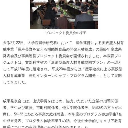
プロジェクト委員会の様子
去る2月22日、大学院農学研究科において、産学連携による実践型人材育
成事業「長寿長野を支える機能性食品の開発人材養成」の最終年度成果
発表会及び事業運営プロジェクト委員会が開催されました。本教育プロ
ジェクトは、文部科学省の「派遣型高度人材育成協同プラン」の一環と
して平成18年度に選定され、平成20年度からは「産学連携による実践型
人材育成事業―長期インターンシップ・プログラム開発－」として展開
してきました。
成果発表会には、山沢学長をはじめ、協力いただいた企業の指導関係
者、学生及び教員、市町村関係者、他大学関係者等、約80名の方々が出
席し、5年間にわたる事業の総括報告、本年度のプログラム参加学生7名
の成果発表、プログラム体験卒業生の話、今後の全学的なキャリア教育
体系についての赤羽理事からの話等がなされました。