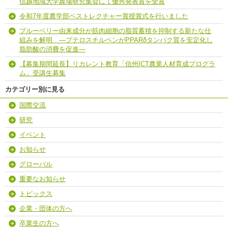
信越地域大学農場研究集会にて優秀発表賞を受賞
令和7年度農学部ベストレクチャー賞授賞式を行いました
ブルーベリー由来成分が筋肉細胞の脂質蓄積を抑制する新たな仕
組みを解明 ―プテロスチルベンがPPARδタンパク質を安定化し
脂肪酸の消費を促進―
【募集期間延長】リカレント教育「信州ICT農業人材育成プログラ
ム」受講生募集
カテゴリー別に見る
国際交流
研究
イベント
お知らせ
グローバル
重要なお知らせ
トピックス
企業・団体の方へ
卒業生の方へ