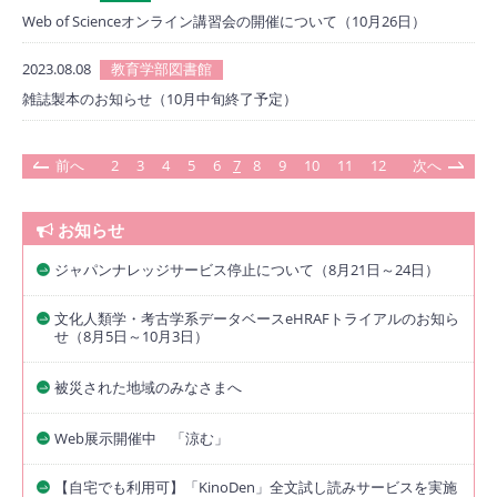
Web of Scienceオンライン講習会の開催について（10月26日）
2023.08.08
教育学部図書館
雑誌製本のお知らせ（10月中旬終了予定）
前へ
2
3
4
5
6
7
8
9
10
11
12
次へ
お知らせ
ジャパンナレッジサービス停止について（8月21日～24日）
文化人類学・考古学系データベースeHRAFトライアルのお知ら
せ（8月5日～10月3日）
被災された地域のみなさまへ
Web展示開催中 「涼む」
【自宅でも利用可】「KinoDen」全文試し読みサービスを実施