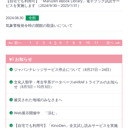
【自宅でも利用可】「Maruzen eBook Library」電子ブック試読サー
ビスを実施します （2024/9/30～2025/1/31）
2024.08.30
全館
気象警報発令時の開館の取扱いについて
前へ
1
2
3
4
5
6
7
8
9
10
11
次へ
お知らせ
ジャパンナレッジサービス停止について（8月21日～24日）
文化人類学・考古学系データベースeHRAFトライアルのお知ら
せ（8月5日～10月3日）
被災された地域のみなさまへ
Web展示開催中 「涼む」
【自宅でも利用可】「KinoDen」全文試し読みサービスを実施