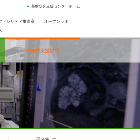
基盤研究支援センターホーム
ファシリティ推進室
オープンラボ
ス
RI実験支援部門
上田分室