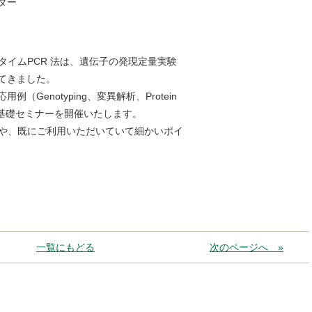
ター
イムPCR 法は、遺伝子の発現定量実験
てきました。
enotyping、変異解析、Protein
ついての基礎セミナーを開催いたします。
や、既にご利用いただいていて細かいポイ
一覧にもどる
次のページへ »