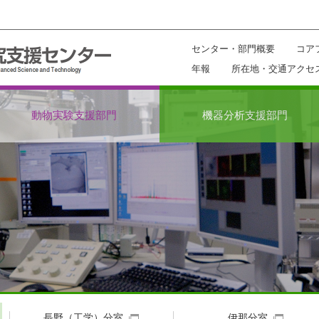
センター・部門概要
コア
年報
所在地・交通アクセ
動物実験支援部門
機器分析支援部門
長野（工学）分室
伊那分室