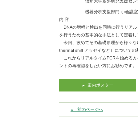
信州大学基盤研究支援セン
機器分析支援部門 小会議室
内 容
DNAの増幅と検出を同時に行うリアルタ
を行うための基本的な手法として定着し
今回、改めてその基礎原理から様々な応用例（G
thermal shift アッセイなど）に
これからリアルタイムPCRを始める方
ントの再確認をしたい方にお勧めです。
案内ポスター
« 前のページへ