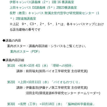
伊那キャンパス講義棟（2＊）1階 16 番講義室
上田キャンパス D2講義棟（5＊）2階23番講義室
長野（教育）キャンパス 附属次世代型学び研究開発センター（1
＊）2階遠隔講義室
※上記 9＊、C3＊、2＊、5＊、1＊は、各キャンパスマップにおけ
る該当建物の番号です
◆講義の内容
案内ポスター・講義内容詳細・シラバスをご覧ください。
案内ポスター（PDF）
◆講義内容詳細
第1回 <松本>10月 4日（水）「理研への招待」
講師：前田瑞夫(前田バイオ工学研究室 主任研究員)
第2回 <上田>10月11日（水）「バイオものづくり」
講師：伊藤嘉浩(伊藤ナノ医工学研究室 主任研究員)
沼田圭司(環境資源科学研究センター チームリーダー)
第3回 <長野（工学） >10月18日（水） 「脳神経科学最前線」