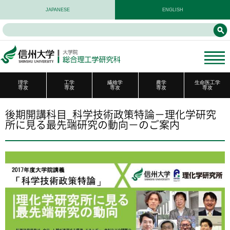
JAPANESE
ENGLISH
理学
工学
繊維学
農学
生命医工学
専攻
専攻
専攻
専攻
専攻
後期開講科目_科学技術政策特論－理化学研究
所に見る最先端研究の動向－のご案内