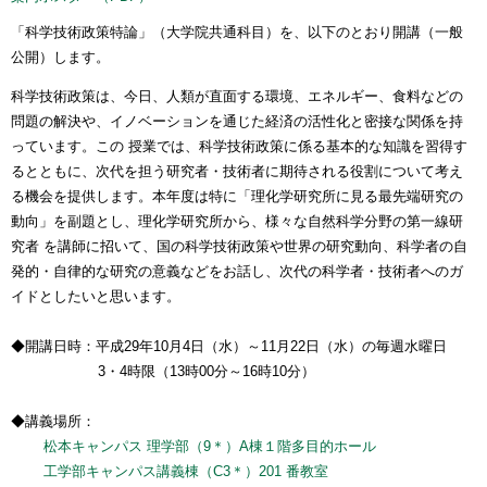
「科学技術政策特論」（大学院共通科目）を、以下のとおり開講（一般
公開）します。
科学技術政策は、今日、人類が直面する環境、エネルギー、食料などの
問題の解決や、イノベーションを通じた経済の活性化と密接な関係を持
っています。この 授業では、科学技術政策に係る基本的な知識を習得す
るとともに、次代を担う研究者・技術者に期待される役割について考え
る機会を提供します。本年度は特に「理化学研究所に見る最先端研究の
動向」を副題とし、理化学研究所から、様々な自然科学分野の第一線研
究者 を講師に招いて、国の科学技術政策や世界の研究動向、科学者の自
発的・自律的な研究の意義などをお話し、次代の科学者・技術者へのガ
イドとしたいと思います。
◆開講日時：平成29年10月4日（水）～11月22日（水）の毎週水曜日
3・4時限（13時00分～16時10分）
◆講義場所：
松本キャンパス 理学部（9＊）A棟１階多目的ホール
工学部キャンパス講義棟（C3＊）201 番教室