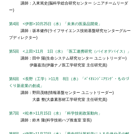
講師：入來篤史(脳科学総合研究センター シニアチームリーダ
ー)
第4回 <伊那>10月25日（水）「未来の医薬品開発」
講師：坂本健作(ライフサイエンス技術基盤研究センターグルー
プディレクター)
第5回 <上田>11月 1日（水）「医工連携研究（バイオデバイス）」
講師：田中 陽(生命システム研究センター ユニットリーダー)
伊藤嘉浩(伊藤ナノ医工学研究室 主任研究員)
第6回 <長野（工学）>11月 8日（水）「ﾊﾞｲｵｴﾝｼﾞﾆｱﾘﾝｸﾞ・ものづ
くり新産業の創成」
講師：野田茂穂(情報基盤センター ユニットリーダー)
大森 整(大森素形材工学研究室 主任研究員)
第7回 <松本>11月15日（水）「科学技術政策動向」
講師：鈴木 隆(科学技術ハブ推進室 室長)
第8回 <伊那>11月22日（水）「最先端計算科学による生体分子の解