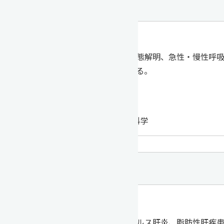
内科学（１）
教授 花岡 正幸
ＣＯＰＤや喘息の病態解明、急性・慢性呼
する研究を行っている。
呼吸器内科学
感染症内科学
アレルギー内科学
内科学（２）
准教授 上條 祐司
消化器内科は、ウイルス肝炎、脂肪性肝疾