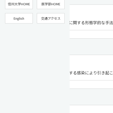
信州大学HOME
医学部HOME
教授 福島 菜奈恵
English
交通アクセス
神経系の構造と機能に関する形態学的な手
病理組織学
-
ウイルスをはじめとする感染により引き起
分子病態学
教授 沢村 達也