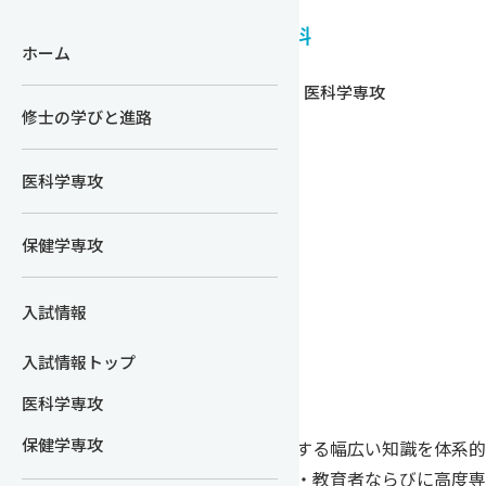
信州大学HOME
医学部ホーム
ホーム
HOME
医科学専攻
修士の学びと進路
医科学専攻
修士の学びと進路
医科学専攻
医科学専攻
保健学専攻
入試情報
入試情報トップ
医科学専攻
保健学専攻
本専攻は、医科学に関する幅広い知識を体系的
けた医科学分野の研究・教育者ならびに高度専