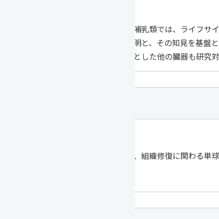
教授 木村 航
ヒトをはじめとした哺乳類では、ライフサ
連関の分子実体の解明と、その知見を基盤と
が、神経系をはじめとした他の臓器も研究対
免疫制御学
准教授 山条 秀樹
炎症反応、免疫応答、組織修復に関わる単球
ている。