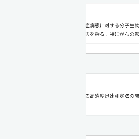
教授 平塚 佐千枝
がんを中心とした炎症病態に対する分子生
広い解析をして治療法を探る。特にがんの
臨床薬理学
教授 内藤 隆文
生体試料中薬物濃度の高感度迅速測定法の
分子薬理学