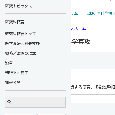
研究トピックス
医科学専攻カリキュラム
2026 医科学
研究科概要
信州大学シラバス検索システム
研究科概要トップ
修士課程 医科学専攻
医学系研究科長挨拶
概略／設置の理念
組織発生学
沿革
刊行物／冊子
准教授 城倉 浩平
情報公開
腎臓の発生と再生に関する研究、多能性幹
人体構造学