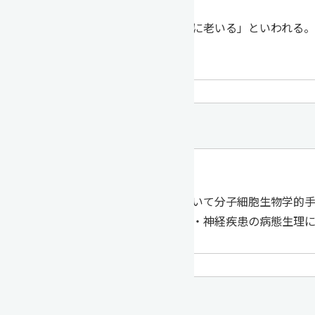
「ヒトは血管とともに老いる」といわれる
る。
分子細胞生理学
教授 田渕 克彦
大脳の生理機能について分子細胞生物学的
引き起こされる精神・神経疾患の病態生理
分子医化学