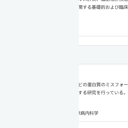
腎臓病や血液浄化に関する基礎的および臨
消化器内科学
腎臓内科学
内科学（３）
教授 関島 良樹
アミロイドーシスなどの蛋白質のミスフォ
た治療法の開発に関する研究を行っている。
脳神経内科学
リウマチ・膠原病内科学