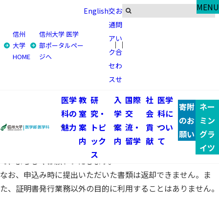
Alumni
MENU
English
交
お
各種証明書発行について
通
問
信州
信州大学 医学
ア
い
大学
部ポータルペー
ク
合
HOME
卒業生の方へ
各種証明書発行について
HOME
ジへ
セ
わ
各種証明書の発行にあたって、従来、身分証明書の提示や委任
ス
せ
状の提出を必要としておりませんでしたが、個人情報保護法の
医学
教
研
入
国際
社
医学
観点から、ご本人の意思によるお申込みであることを確認させ
寄附
ネー
科の
室
究・
学
交
会
科に
ていただくこととなりました。
のお
ミン
魅力
案
トピ
案
流・
貢
つい
このため、各種証明書を請求する場合には、公的機関発行の身
願い
グラ
内
ック
内
留学
献
て
分証明書や委任状の提出等をお願いすることになりましたの
イツ
ス
で、よろしくお願いいたします。
なお、申込み時に提出いただいた書類は返却できません。ま
た、証明書発行業務以外の目的に利用することはありません。