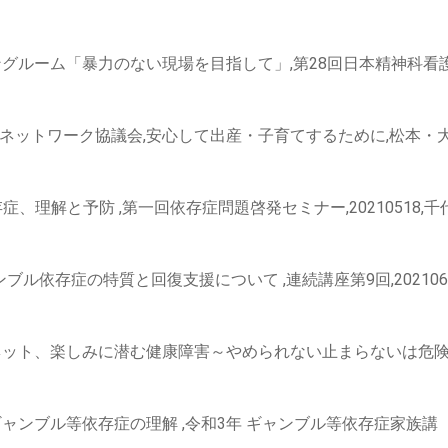
ングルーム「暴力のない現場を目指して」,第28回日本精神科看
ネットワーク協議会,安心して出産・子育てするために,松本・
症、理解と予防 ,第一回依存症問題啓発セミナー,20210518,千
ブル依存症の特質と回復支援について ,連続講座第9回,2021062
ーネット、楽しみに潜む健康障害～やめられない止まらないは危
ャンブル等依存症の理解 ,令和3年 ギャンブル等依存症家族講