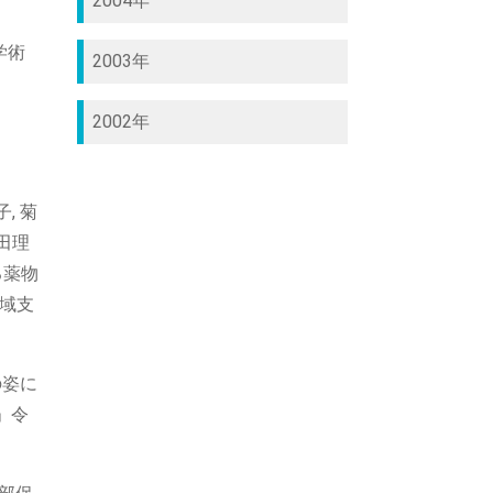
2004年
学術
2003年
2002年
, 菊
山田理
る薬物
域支
の姿に
」令