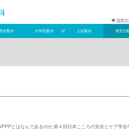
信州大学
専攻案内
大学院案内
入試案内
研究活
CVPPPとはなんであるのか,第４回日本こころの安全とケア学会