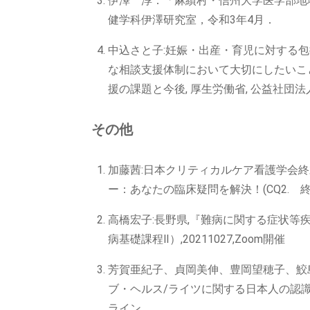
伊澤 淳：「麻績村・信州大学医学部地域連
健学科伊澤研究室，令和3年4月．
中込さと子:妊娠・出産・育児に対する包
な相談支援体制において大切にしたいこと―
援の課題と今後, 厚生労働省, 公益社団法
その他
加藤茜:日本クリティカルケア看護学会
ー：あなたの臨床疑問を解決！(CQ2. 終
高橋宏子:長野県,『難病に関する症状等
病基礎課程Ⅱ）,20211027,Zoom開催
芳賀亜紀子、貞岡美伸、豊岡望穂子、鮫
ブ・ヘルス/ライツに関する日本人の認識調査
ライン