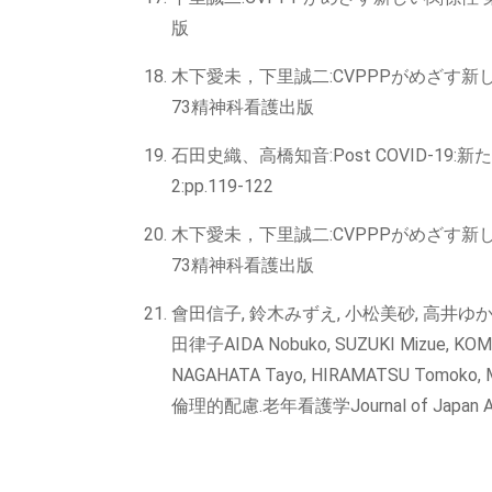
版
木下愛未，下里誠二:CVPPPがめざす新しい
73精神科看護出版
石田史織、高橋知音:Post COVID-1
2:pp.119-122
木下愛未，下里誠二:CVPPPがめざす新し
73精神科看護出版
會田信子, 鈴木みずえ, 小松美砂, 高井ゆかり
田律子AIDA Nobuko, SUZUKI Mizue, KOMATS
NAGAHATA Tayo, HIRAMATSU Tomoko
倫理的配慮.老年看護学Journal of Japan Acadey