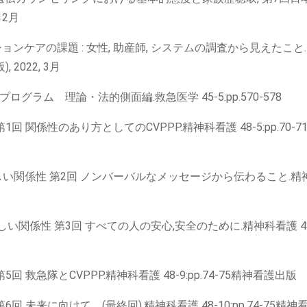
12月
ンケアの課題 : 女性, 助産師, システムの調査から見えたこと. 
2022, 3月
ラム 理論・法的側面編.救急医学 45-5:pp.570-578
回 関係性のあり方としてのCVPPP.精神科看護 48-5:pp.70-7
しい関係性 第2回 ノンバーバルなメッセージから伝わること.精
しい関係性 第3回 すべての人の安心,安全のために.精神科看護 4
 救急隊とCVPPP.精神科看護 48-9:pp.74-75精神看護出版
回 未来に向けて。(最終回).精神科看護 48-10:pp.74-75精神