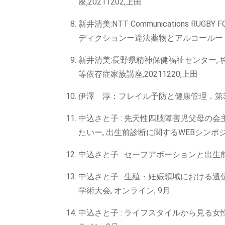
座,20211202,上田
新井清美:NTT Communications R
ディクションー違法薬物とアルコールー ,20
新井清美:長野県精神保健福祉センター,
等依存症家族講座,20211220,上田
伊澤 淳：フレイル予防と健康管理．第3
中込さと子 : 先天性四肢障害児父母の
たいー, 出生前診断に関するWEBシンポジウ
中込さと子 : セーフアボーションと出生
中込さと子 : 生殖・妊娠領域における遺
学術大会, オンライン, 9月
中込さと子 : ライフスタイルから見る女