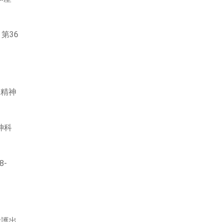
第36
1精神
神科
8-
看護出