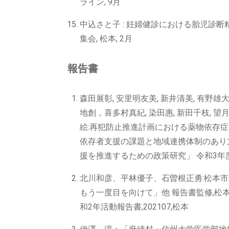
ライン, 9月
中込さと子 : 妊婦健診における胎児診断
集会, 松本, 2月
報告書
森田展彰, 安里明友美, 新井清美, 有野雄大,
地創，喜多村真紀, 染田惠, 新田千枝, 望月
絵:再犯防止推進計画における薬物依存
依存者支援の課題と地域連携体制のあり
援を推進するための政策研究」 令和3年度 総括
北川和彦、平林優子、石曽根正勇:松本
もう一度目を向けて」他 報告書監修,松
和2年活動報告書,202107,松本