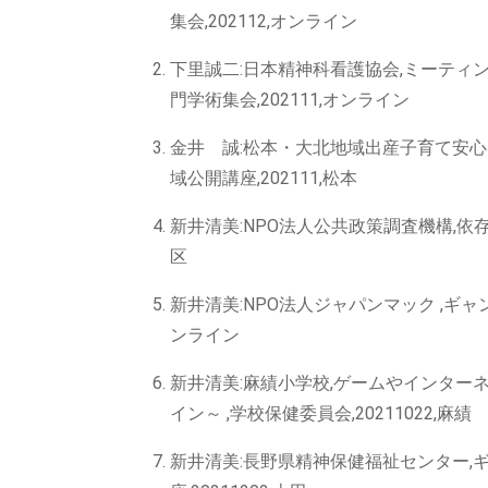
集会,202112,オンライン
下里誠二:日本精神科看護協会,ミーティ
門学術集会,202111,オンライン
金井 誠:松本・大北地域出産子育て安心
域公開講座,202111,松本
新井清美:NPO法人公共政策調査機構,依存
区
新井清美:NPO法人ジャパンマック ,ギャン
ンライン
新井清美:麻績小学校,ゲームやインタ
イン～ ,学校保健委員会,20211022,麻績
新井清美:長野県精神保健福祉センター,ギ