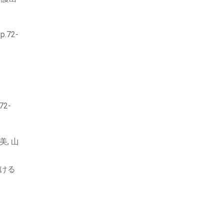
72-
2-
美, 山
における