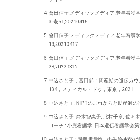
會田信子:メディックメディア,老年看護学
3-老51,20210416
會田信子:メディックメディア,老年看護学,ク
18,20210417
會田信子:メディックメディア,老年看護学
28,20220312
中込さと子，宮田郁：周産期の遺伝カウン
134，メディカル・ドゥ，東京，2021
中込さと子: NIPTのこれからと助産師の役割, 助産
中込さと子, 鈴木智惠子, 北村千章, 佐
ローチ : 小児看護学. 日本遺伝看護学会第20
中込さと子 : 周産期講義 出生前検査