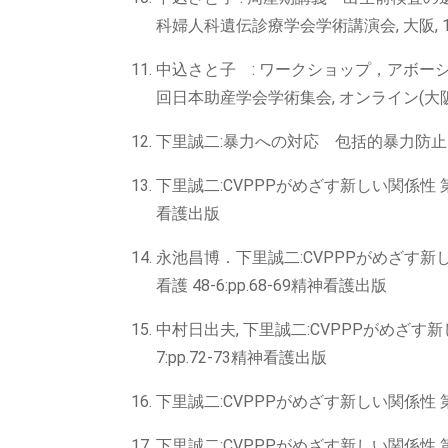
科婦人科遺伝診療学会学術講演会, 大阪, 
中込さと子 : ワークショップ，アボーショ
回日本助産学会学術集会, オンライン(大阪), 
下里誠二:暴力への対応 包括的暴力防止プログ
下里誠二:CVPPPがめざす新しい関係性 第1
看護出版
永池昌博．下里誠二:CVPPPがめざす新
看護 48-6:pp.68-69精神看護出版
中村日出夫, 下里誠二:CVPPPがめざす新
7:pp.72-73精神看護出版
下里誠二:CVPPPがめざす新しい関係性 第5回
下里誠二:CVPPPがめざす新しい関係性 第6