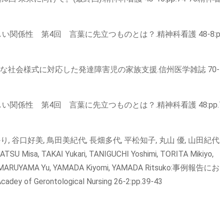
関係性 第4回 言葉に先立つものとは？.精神科看護 48-8:pp.
9:新たな社会様式に対応した発達障害児の家族支援.信州医学雑誌 70-
い関係性 第4回 言葉に先立つものとは？.精神科看護 48:pp.7
, 谷口好美, 鳥田美紀代, 長畑多代, 平松知子, 丸山 優, 山田紀代
U Misa, TAKAI Yukari, TANIGUCHI Yoshimi, TORITA Mikiyo,
, MARUYAMA Yu, YAMADA Kiyomi, YAMADA Ritsuko:事例報告
 of Gerontological Nursing 26-2:pp.39-43