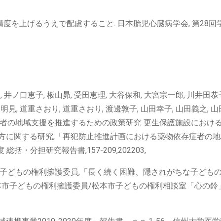
精度を上げるうえで配慮すること. 日本胎児心臓病学会, 第28回
 井ノ口恵子, 板山昴, 受田恵理, 大谷保和, 大宮宗一郎, 川井田恭子
明見, 道重さおり, 道重さおり, 渡邊敦子, 山田幸子, 山田義之, 
症者の地域支援を推進するための政策研究 更生保護施設におけ
方に関する研究,「再犯防止推進計画における薬物依存症者の地
・分担研究報告書,157-209,202203,
市子どもの権利擁護委員,「長く続く困難、隠されがちな子ども
本市子どもの権利擁護委員/松本市子どもの権利相談室「心の鈴