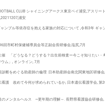
UGBY FOOTBALL CLUB シャイニングアークス東京ベイ浦安,アスリ
211207,浦安
ギャンブル等依存症を抱える家族の対応について ,令和3年 ギャ
6回市町村保健補導員会等正副会長研修会,塩尻,7月
会主催 「どうなる？どうする？出生前検査ー今こそ知りたい・
ム」, オンライン, 7月
前診断をめぐる助産師の倫理. 日本助産師会南北関東地区研修会,
伝看護 改めて今何が求められているか, 日本遺伝看護学会, 第2
性のメンタルヘルス ~更年期の理解～. 長野県看護協会研修会,