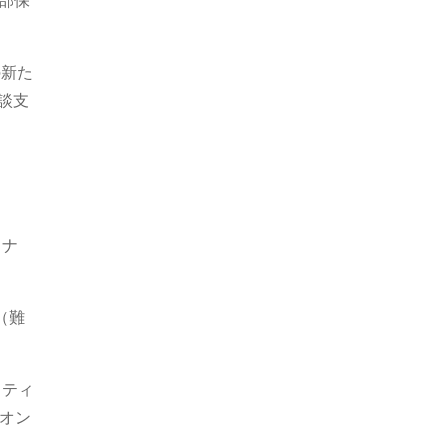
学部保
の新た
相談支
ミナ
（難
クティ
,オン