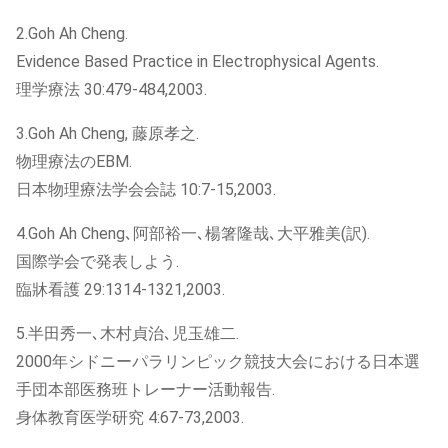
2.Goh Ah Cheng.
Evidence Based Practice in Electrophysical Agents.
理学療法 30:479-484,2003.
3.Goh Ah Cheng, 藤原孝之.
物理療法のEBM.
日本物理療法学会会誌 10:7-15,2003.
4.Goh Ah Cheng､阿部裕一､楊箸隆哉､大平雅美(訳).
国際学会で発表しよう.
臨牀看護 29:1314-1321,2003.
5.半田秀一､木村貞治､児玉雄二.
2000年シドニーパラリンピック競技大会における日本選
手団本部医務班トレーナー活動報告.
身体教育医学研究 4:67-73,2003.