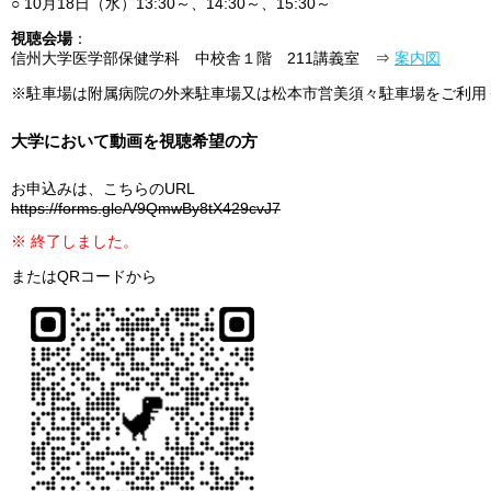
○ 10月18日（水）13:30～、14:30～、15:30～
視聴会場
：
信州大学医学部保健学科 中校舎１階 211講義室 ⇒
案内図
※駐車場は附属病院の外来駐車場又は松本市営美須々駐車場をご利用
大学において動画を視聴希望の方
お申込みは、こちらのURL
https://forms.gle/V9QmwBy8tX429cvJ7
※ 終了しました。
またはQRコードから