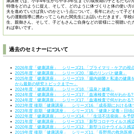
康講座では、小学4年生から中学3年生までの成長期の子どもたちの
特徴をどのように捉え、そして、どのように体づくりと体の使い方
夫を進めていけば良いのかという点について、長年にわたって子ど
ちの運動指導に携わってこられた関先生にお話いただきます。学校
生、親御さん、そして、子どもさんご自身などの皆様にご視聴いた
れば幸いです。
過去のセミナーについて
2026年度「健康講座」 シリーズ21.「プライマリ・ケアの視
2025年度「健康講座」 シリーズ20.「腸のリンパと健康」
2025年度「健康講座」 シリーズ19.「腸内細菌と私達の健
から最新の研究トピックまで〜」
2024年度「健康講座」 シリーズ18.「温泉と健康」
2024年度「健康講座」 シリーズ17.「血液検査で何がわかる
2024年度「健康講座」 シリーズ17.「血液検査で何がわかる?
2023年度 後期「健康講座」 シリーズ16.「成長期における
2023年度 前期「健康講座」 シリーズ15.「健康と栄養－日
2022年度「健康講座」 シリーズ14.「「生活不活発病」を予
2021年度「健康講座」 シリーズ13.「新型コロナウイルス
2020年度「健康講座」 シリーズ12.「新型コロナウイルス感
2019年度 後期「健康講座」 シリーズ11.「長野県の救急医療