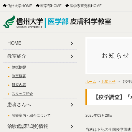
信州大学HOME
医学部HOME
医学系研究科HOME
HOME
教室紹介
教授挨拶
教室概要
ホーム
>
お知らせ
>
【疫学
研究内容
スタッフ紹介
【疫学調査】『
患者さんへ
診療案内・紹介について
2025年03月28日
治験(臨床試験)情報
当科は下記の全国疫学調査