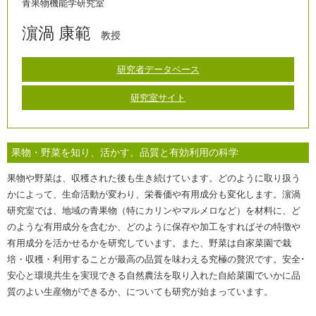
青果物機能学研究室
濵渦 康範
教授
研究者データベース
研究室サイト
果物・野菜を知り、活かす。品質と有効利用の科学
果物や野菜は、収穫された後も生き続けています。どのように取り扱う
かによって、生命活動が変わり、栄養価や有用成分も変化します。濵渦
研究室では、地域の青果物（特にカリンやマルメロなど）を材料に、ど
のような有用成分を含むか、どのように保存や加工をすればその特徴や
有用成分を活かせるかを研究しています。また、野菜は自家菜園で栽
培・収穫・利用することが最高の品質を味わえる究極の贅沢です。安全･
安心と環境共生を実現できる自然農法を取り入れた自給菜園でいかに品
質のよい生産物ができるか、についても研究が始まっています。