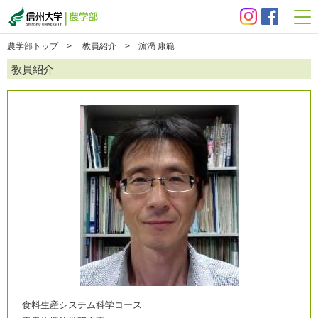
信州大学 農学部
農学部トップ
>
教員紹介
> 濵渦 康範
教員紹介
食料生産システム科学コース